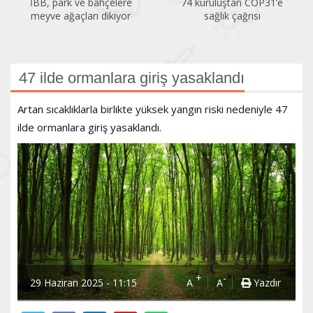
İBB, park ve bahçelere
74 kuruluştan COP31’e
meyve ağaçları dikiyor
sağlık çağrısı
47 ilde ormanlara giriş yasaklandı
Artan sıcaklıklarla birlikte yüksek yangın riski nedeniyle 47
ilde ormanlara giriş yasaklandı.
+
-
29 Haziran 2025 - 11:15
A
A
Yazdır