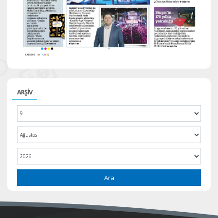
ARŞİV
Ara