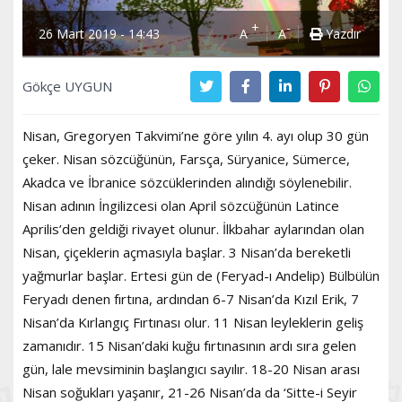
+
-
26 Mart 2019 - 14:43
A
A
Yazdır
Gökçe UYGUN
Nisan, Gregoryen Takvimi’ne göre yılın 4. ayı olup 30 gün
çeker. Nisan sözcüğünün, Farsça, Süryanice, Sümerce,
Akadca ve İbranice sözcüklerinden alındığı söylenebilir.
Nisan adının İngilizcesi olan April sözcüğünün Latince
Aprilis’den geldiği rivayet olunur. İlkbahar aylarından olan
Nisan, çiçeklerin açmasıyla başlar. 3 Nisan’da bereketli
yağmurlar başlar. Ertesi gün de (Feryad-ı Andelip) Bülbülün
Feryadı denen fırtına, ardından 6-7 Nisan’da Kızıl Erik, 7
Nisan’da Kırlangıç Fırtınası olur. 11 Nisan leyleklerin geliş
zamanıdır. 15 Nisan’daki kuğu fırtınasının ardı sıra gelen
gün, lale mevsiminin başlangıcı sayılır. 18-20 Nisan arası
Nisan soğukları yaşanır, 21-26 Nisan’da da ‘Sitte-i Seyir