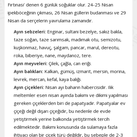
Fırtınası’ denen 6 günlük soğuklar olur. 24-25 Nisan
ipekböceğinin çıkması, 26 Nisan güllerin budanması ve 29
Nisan da serçelerin yavrulama zamanıdır.
Ayın sebzeleri:
Enginar, sultani bezelye, sakız bakla,
taze soğan, taze sarımsak, madımak otu, semizotu,
kuşkonmaz, havuç, şalgam, pancar, marul, dereotu,
roka, biberiye, nane, maydanoz, tere.
Ayın meyveleri:
Çilek, çağla, can eriği.
Ayın balıkları:
Kalkan, gümüş, izmarit, mersin, morina,
levrek, mercan, kefal, kaya balığı.
Ayın çiçekleri:
Nisan ayı baharın habercisidir. Ilık
meltemler esen nisan ayında bakımı ve dikimi yapılması
gereken çiçeklerden biri de papatyadır. Papatyalar ev
çiçeği değil dışarı çiçeğidir, bu nedenle de evde
yetiştirmek yerine balkonda yetiştirmek tercih
edilmektedir. Bakımı konusunda da sulamaya fazla
ihtiyacı olan bir çiçek türü değildir, bu sebeple de 2-3