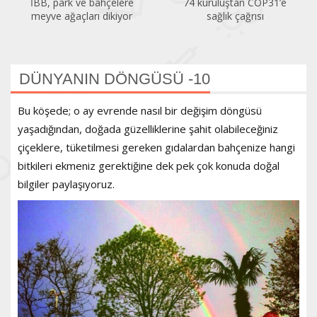
İBB, park ve bahçelere
74 kuruluştan COP31’e
meyve ağaçları dikiyor
sağlık çağrısı
DÜNYANIN DÖNGÜSÜ -10
Bu köşede; o ay evrende nasıl bir değişim döngüsü
yaşadığından, doğada güzelliklerine şahit olabileceğiniz
çiçeklere, tüketilmesi gereken gıdalardan bahçenize hangi
bitkileri ekmeniz gerektiğine dek pek çok konuda doğal
bilgiler paylaşıyoruz.