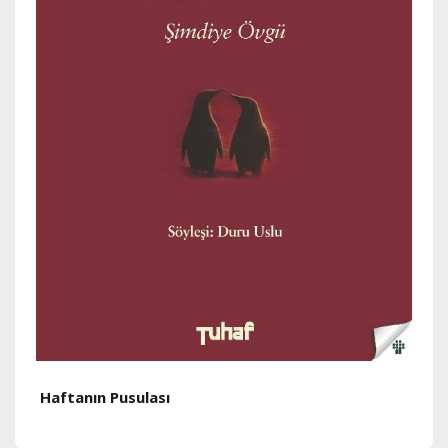
Haftanın Pusulası
H