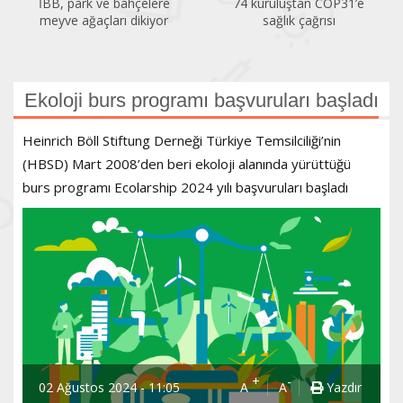
İBB, park ve bahçelere
74 kuruluştan COP31’e
meyve ağaçları dikiyor
sağlık çağrısı
Ekoloji burs programı başvuruları başladı
Heinrich Böll Stiftung Derneği Türkiye Temsilciliği’nin
(HBSD) Mart 2008’den beri ekoloji alanında yürüttüğü
burs programı Ecolarship 2024 yılı başvuruları başladı
+
-
02 Ağustos 2024 - 11:05
A
A
Yazdır