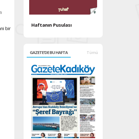
ı
Haftanın Pusulası
ni bir
Haftanın Pusul
GAZETE'DE BU HAFTA
Tümü