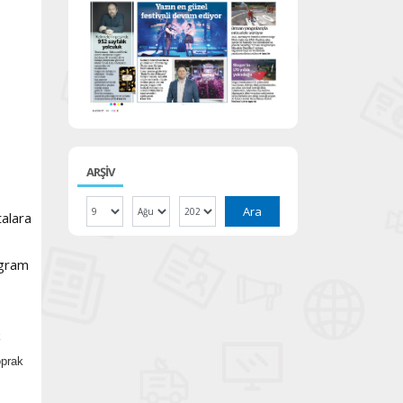
ARŞİV
Ara
talara
ogram
k
oprak