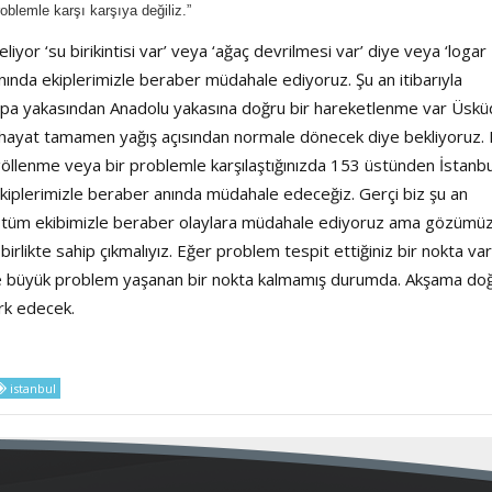
oblemle karşı karşıya değiliz.”
iyor ‘su birikintisi var’ veya ‘ağaç devrilmesi var’ diye veya ‘logar
anında ekiplerimizle beraber müdahale ediyoruz. Şu an itibarıyla
upa yakasından Anadolu yakasına doğru bir hareketlenme var Üskü
a hayat tamamen yağış açısından normale dönecek diye bekliyoruz.
r göllenme veya bir problemle karşılaştığınızda 153 üstünden İstanbu
 ekiplerimizle beraber anında müdahale edeceğiz. Gerçi biz şu an
leyip tüm ekibimizle beraber olaylara müdahale ediyoruz ama gözüm
birlikte sahip çıkmalıyız. Eğer problem tespit ettiğiniz bir nokta va
la de büyük problem yaşanan bir nokta kalmamış durumda. Akşama do
erk edecek.
istanbul