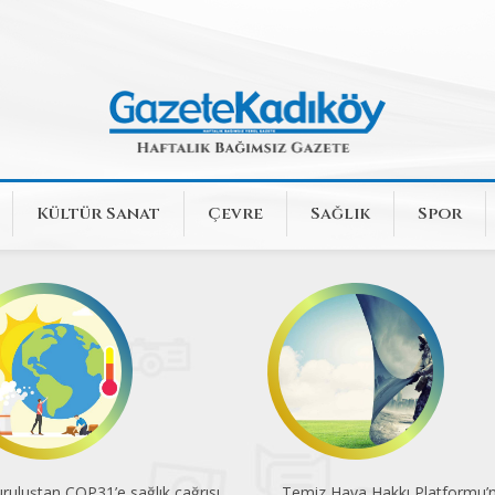
Kültür Sanat
Çevre
Sağlık
Spor
ruluştan COP31’e sağlık çağrısı
Temiz Hava Hakkı Platformu’