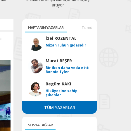
artıyor
HAFTANIN YAZARLARI
Tümü
i
İzel ROZENTAL
Mizah ruhun gıdasıdır
Murat BEŞER
Bir ikon daha veda etti:
Bonnie Tyler
Begüm KAKI
Hikâyesine sahip
çıkanlar
TÜM YAZARLAR
SOSYAL AĞLAR