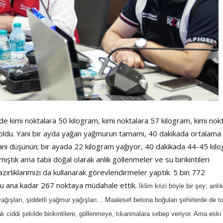
de kimi noktalara 50 kilogram, kimi noktalara 57 kilogram, kimi nok
ış oldu. Yani bir ayda yağan yağmurun tamamı, 40 dakikada ortalama
Yani düşünün; bir ayada 22 kilogram yağıyor, 40 dakikada 44-45 kil
mıştık ama tabii doğal olarak anlık göllenmeler ve su birikintileri
azırlıklarımızı da kullanarak görevlendirmeler yaptık. 5 bin 772
 Şu ana kadar 267 noktaya müdahale ettik.
İklim krizi böyle bir şey; anlı
yağışları, şiddetli yağmur yağışları... Maalesef betona boğulan şehirlerde de t
 ciddi şekilde birikintilere, göllenmeye, tıkanmalara sebep veriyor. Ama eski