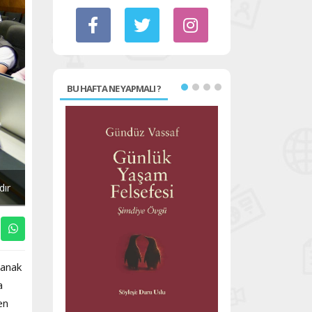
BU HAFTA NE YAPMALI ?
dır
ğanak
a
en