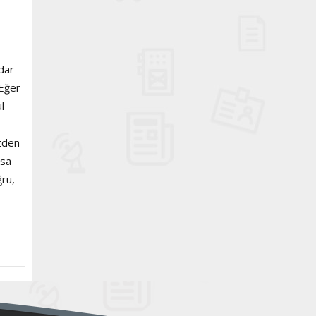
dar
 Eğer
l
üzden
rsa
ğru,