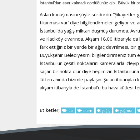
İstanbul'dan eser kalmadı gördüğünüz gibi. Büyük bir pr
Aslan konuşmasını şöyle sürdürdü: “Şikayetler gel
tıkanması var’ diye bilgilendirmeler geliyor ve 
İstanbul'da yağış miktarı düşmüş durumda. Avr
ve Kadıköy civarında. Akşam 18.00 itibarıyla d
fark ettiğiniz bir yerde bir ağaç devrilmesi, bi
Büyükşehir Belediyesi'ni bilgilendirirseniz tüm
İstanbul'un çeşitli noktalarını kameralarla iz
kaçan bir nokta olur diye hepimizin İstanbul'una 
lütfen anında bizimle paylaşın. Şu an itibarıy
akşam itibarıyla de İstanbul'u bu hava kütlesi t
Etiketler;
ibb
akom
yağış
yağmur