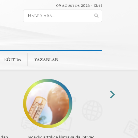
09 Ağustos 2026 - 12:41
Eğitim
Yazarlar
ndan
Sıcaklık arttıkça klimaya da ihtiyaç
"Validebağ'