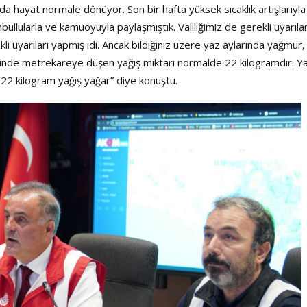
'da hayat normale dönüyor. Son bir hafta yüksek sıcaklık artışlarıyla
llularla ve kamuoyuyla paylaşmıştık. Valiliğimiz de gerekli uyarılar
Haftanın Sinevizyonu
i uyarıları yapmış idi. Ancak bildiğiniz üzere yaz aylarında yağmur,
Haftanın Pusulası
inde metrekareye düşen yağış miktarı normalde 22 kilogramdır. Ya
22 kilogram yağış yağar” diye konuştu.