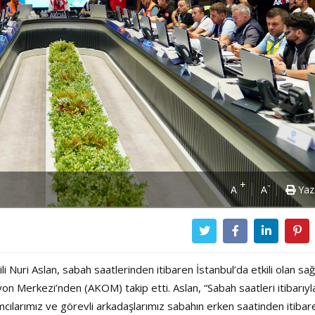
+
-
A
A
Yaz
i Nuri Aslan, sabah saatlerinden itibaren İstanbul’da etkili olan sa
syon Merkezi’nden (AKOM) takip etti. Aslan, “Sabah saatleri itibarıyl
larımız ve görevli arkadaşlarımız sabahın erken saatinden itibar