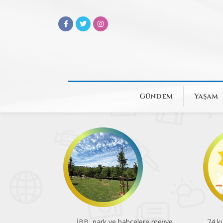
Gündem
Yaşam
İBB, park ve bahçelere meyve
74 ku