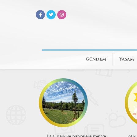
Gündem
Yaşam
İBB, park ve bahçelere meyve
74 ku