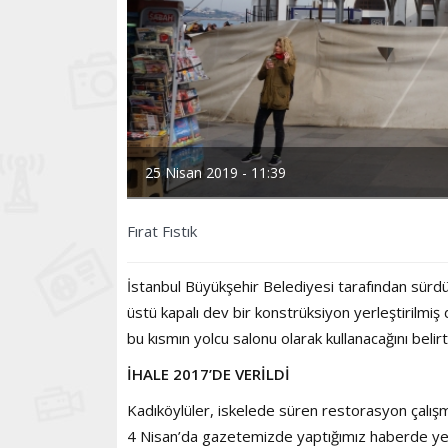
25 Nisan 2019 - 11:39
Fırat Fıstık
İstanbul Büyükşehir Belediyesi tarafından sür
üstü kapalı dev bir konstrüksiyon yerleştirilmiş
bu kısmın yolcu salonu olarak kullanacağını belirtt
İHALE 2017’DE VERİLDİ
Kadıköylüler, iskelede süren restorasyon çalışma
4 Nisan’da gazetemizde yaptığımız haberde yetkil