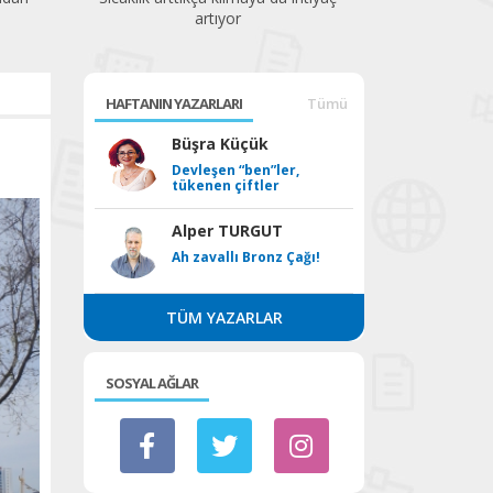
artıyor
HAFTANIN YAZARLARI
Tümü
Büşra Küçük
Devleşen “ben”ler,
tükenen çiftler
Alper TURGUT
Ah zavallı Bronz Çağı!
TÜM YAZARLAR
SOSYAL AĞLAR