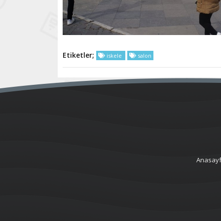
Etiketler;
iskele
salon
Anasay