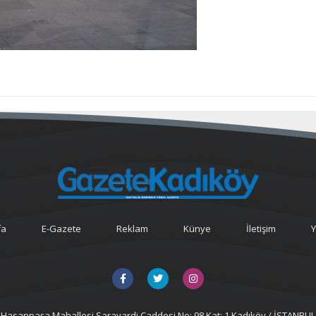
fa
E-Gazete
Reklam
Künye
İletişim
Y
Hasanpaşa Mahallesi Sarayardi Caddesi No: 98 Kat: 1 Kadıköy / İSTANBUL