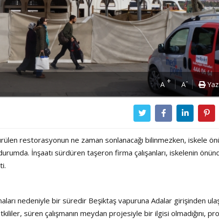
+
-
A
A
Yaz
dürülen restorasyonun ne zaman sonlanacağı bilinmezken, iskele ö
 durumda. İnşaatı sürdüren taşeron firma çalışanları, iskelenin önün
i.
ları nedeniyle bir süredir Beşiktaş vapuruna Adalar girişinden ulaş
Power Ballad / Ha
Haftanın Pusulası
iler, süren çalışmanın meydan projesiyle bir ilgisi olmadığını, pro