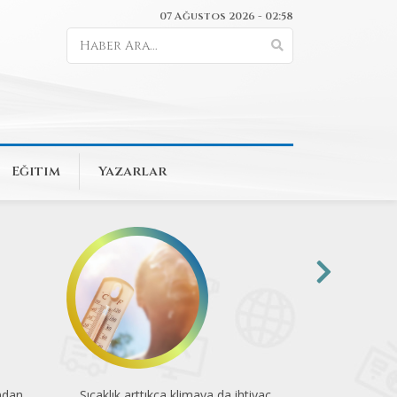
07 Ağustos 2026 - 02:58
Eğitim
Yazarlar
ndan
Sıcaklık arttıkça klimaya da ihtiyaç
"Validebağ'