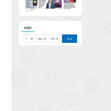
ARŞİV
Ara