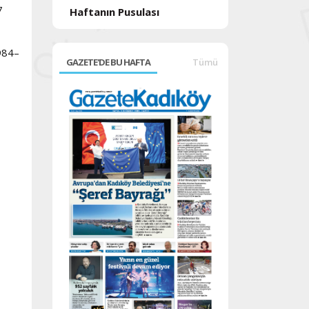
7
Haftanın Pusulası
1984–
GAZETE'DE BU HAFTA
Tümü