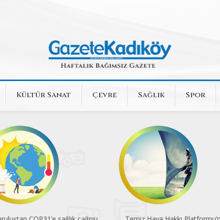
Kültür Sanat
Çevre
Sağlık
Spor
ruluştan COP31’e sağlık çağrısı
Temiz Hava Hakkı Platformu’