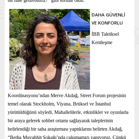
bir hale getirebiliriz?” gibi sorular oldu.
DAHA GÜVENLİ
VE KONFORLU
İBB Taktiksel
Kentleşme
Koordinasyonu’ndan Merve Akdağ, Street Forum projesinin
temel olarak Stockholm, Viyana, Brüksel ve İstanbul
yürütüldüğünü söyledi. Mahallelilerle, etkinlikler ve oyunlarla
bir araya gelerek sohbet ortamı sağlayarak taleplerinin
belirlendiği bir saha araştırması yaptıklarını belirten Akdağ,
“Bedia Muvahhit Sokağı’nda çalışmamızı yapıyoruz. Çünkü