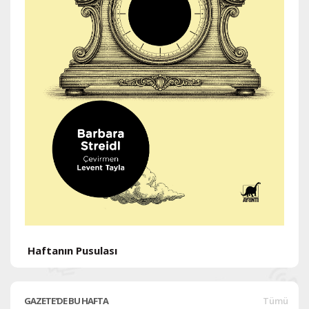
H
Haftanın Pusulası
GAZETE'DE BU HAFTA
Tümü