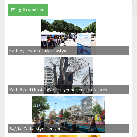
İlgili Haberler
Kadıköy Çevre Festivali başlıyor
Kadıköy’deki hasta ağaçların yerine yenileri dikilecek
Bağdat Caddesi yenileniyor