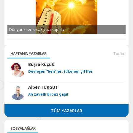
Dünyanın en sıcak yazı kapıda
HAFTANIN YAZARLARI
Tümü
Büşra Küçük
Devleşen “ben”ler, tükenen çiftler
Alper TURGUT
Ah zavallı Bronz Çağı!
TÜM YAZARLAR
SOSYAL AĞLAR