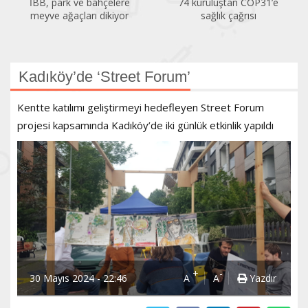
74 kuruluştan COP31’e
Temiz Hava Hakkı
sağlık çağrısı
Platformu’ndan PM2,5
çağrısı
Kadıköy’de ‘Street Forum’
Kentte katılımı geliştirmeyi hedefleyen Street Forum
projesi kapsamında Kadıköy’de iki günlük etkinlik yapıldı
+
-
30 Mayıs 2024 - 22:46
A
A
Yazdır