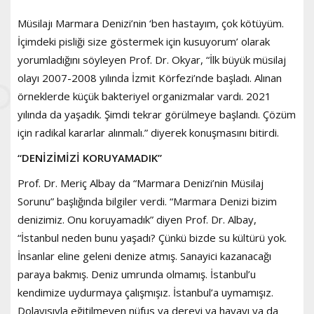
Müsilajı Marmara Denizi’nin ‘ben hastayım, çok kötüyüm.
İçimdeki pisliği size göstermek için kusuyorum’ olarak
yorumladığını söyleyen Prof. Dr. Okyar, “İlk büyük müsilaj
olayı 2007-2008 yılında İzmit Körfezi’nde başladı. Alınan
örneklerde küçük bakteriyel organizmalar vardı. 2021
yılında da yaşadık. Şimdi tekrar görülmeye başlandı. Çözüm
için radikal kararlar alınmalı.” diyerek konuşmasını bitirdi.
“DENİZİMİZİ KORUYAMADIK”
Prof. Dr. Meriç Albay da “Marmara Denizi’nin Müsilaj
Sorunu” başlığında bilgiler verdi. “Marmara Denizi bizim
denizimiz. Onu koruyamadık” diyen Prof. Dr. Albay,
“İstanbul neden bunu yaşadı? Çünkü bizde su kültürü yok.
İnsanlar eline geleni denize atmış. Sanayici kazanacağı
paraya bakmış. Deniz umrunda olmamış. İstanbul’u
kendimize uydurmaya çalışmışız. İstanbul’a uymamışız.
Dolayısıyla eğitilmeyen nüfus ya dereyi ya havayı ya da