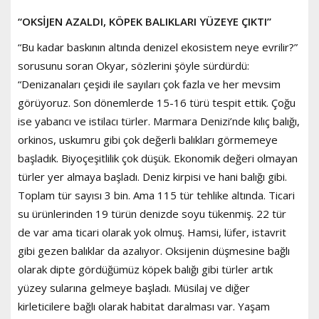
“OKSİJEN AZALDI, KÖPEK BALIKLARI YÜZEYE ÇIKTI”
“Bu kadar baskının altında denizel ekosistem neye evrilir?”
sorusunu soran Okyar, sözlerini şöyle sürdürdü:
“Denizanaları çeşidi ile sayıları çok fazla ve her mevsim
görüyoruz. Son dönemlerde 15-16 türü tespit ettik. Çoğu
ise yabancı ve istilacı türler. Marmara Denizi’nde kılıç balığı,
orkinos, uskumru gibi çok değerli balıkları görmemeye
başladık. Biyoçeşitlilik çok düşük. Ekonomik değeri olmayan
türler yer almaya başladı. Deniz kirpisi ve hani balığı gibi.
Toplam tür sayısı 3 bin. Ama 115 tür tehlike altında. Ticari
su ürünlerinden 19 türün denizde soyu tükenmiş. 22 tür
de var ama ticari olarak yok olmuş. Hamsi, lüfer, istavrit
gibi gezen balıklar da azalıyor. Oksijenin düşmesine bağlı
olarak dipte gördüğümüz köpek balığı gibi türler artık
yüzey sularına gelmeye başladı. Müsilaj ve diğer
kirleticilere bağlı olarak habitat daralması var. Yaşam