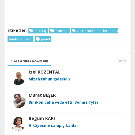
Etiketler;
müsilaj
tmmob
ziraat mühendisleri odası
istanbul şubesi
panel
HAFTANIN YAZARLARI
Tümü
İzel ROZENTAL
Mizah ruhun gıdasıdır
Murat BEŞER
Bir ikon daha veda etti: Bonnie Tyler
Begüm KAKI
Hikâyesine sahip çıkanlar