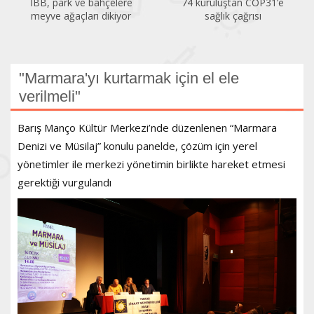
74 kuruluştan COP31’e
Temiz Hava Hakkı
sağlık çağrısı
Platformu’ndan PM2,5
çağrısı
"Marmara'yı kurtarmak için el ele
verilmeli"
Barış Manço Kültür Merkezi’nde düzenlenen “Marmara
Denizi ve Müsilaj” konulu panelde, çözüm için yerel
yönetimler ile merkezi yönetimin birlikte hareket etmesi
gerektiği vurgulandı