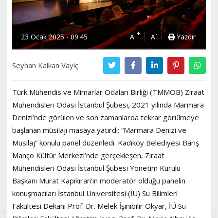
+
-
23 Ocak 2025 - 09:45
A
A
Yazdır
Seyhan Kalkan Vayiç
Türk Mühendis ve Mimarlar Odaları Birliği (TMMOB) Ziraat
Mühendisleri Odası İstanbul Şubesi, 2021 yılında Marmara
Denizi’nde görülen ve son zamanlarda tekrar görülmeye
başlanan müsilajı masaya yatırdı; “Marmara Denizi ve
Müsilaj” konulu panel düzenledi. Kadıköy Belediyesi Barış
Manço Kültür Merkezi’nde gerçekleşen, Ziraat
Mühendisleri Odası İstanbul Şubesi Yönetim Kurulu
Başkanı Murat Kapıkıran’ın moderatör olduğu panelin
konuşmacıları İstanbul Üniversitesi (İÜ) Su Bilimleri
Fakültesi Dekanı Prof. Dr. Melek İşinibilir Okyar, İÜ Su