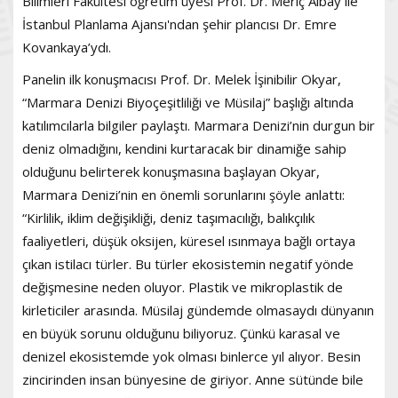
Bilimleri Fakültesi öğretim üyesi Prof. Dr. Meriç Albay ile
İstanbul Planlama Ajansı'ndan şehir plancısı Dr. Emre
Kovankaya’ydı.
Panelin ilk konuşmacısı Prof. Dr. Melek İşinibilir Okyar,
“Marmara Denizi Biyoçeşitliliği ve Müsilaj” başlığı altında
katılımcılarla bilgiler paylaştı. Marmara Denizi’nin durgun bir
deniz olmadığını, kendini kurtaracak bir dinamiğe sahip
olduğunu belirterek konuşmasına başlayan Okyar,
Marmara Denizi’nin en önemli sorunlarını şöyle anlattı:
“Kirlilik, iklim değişikliği, deniz taşımacılığı, balıkçılık
faaliyetleri, düşük oksijen, küresel ısınmaya bağlı ortaya
çıkan istilacı türler. Bu türler ekosistemin negatif yönde
değişmesine neden oluyor. Plastik ve mikroplastik de
kirleticiler arasında. Müsilaj gündemde olmasaydı dünyanın
en büyük sorunu olduğunu biliyoruz. Çünkü karasal ve
denizel ekosistemde yok olması binlerce yıl alıyor. Besin
zincirinden insan bünyesine de giriyor. Anne sütünde bile