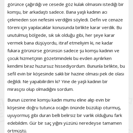
görünce çağırdığı ve cesede göz kulak olmasını istediği bir
komşu, bir arkadaştı sadece. Bana yaşlı kadının acı
çekmeden son nefesini verdiğini söyledi. Defin ve cenaze
töreni için yapılacaklar konusunda birlikte karar verdik. Bu
unutulmuş bölgede, sık sık olduğu gibi, her şeye karar
vermek bana düşüyordu, itiraf etmeliyim ki, ne kadar
fukara görünürse görünsün sadece şu komşu kadının ve
çocuk hizmetçinin gözetimindeki bu evden ayrılırken
kendimi biraz huzursuz hissediyordum. Bununla birlikte, bu
sefil evin bir köşesinde saklı bir hazine olması pek de olası
değildi. Ne yapabilirdim ki? Yine de yaşlı kadının bir
mirasçısı olup olmadığını sordum.
Bunun üzerine komşu kadın mumu eline alıp evin bir
köşesine doğru tutunca ocağın önünde büzülüp oturmuş,
uyuyormuş gibi duran belli belirsiz bir varlık olduğunu fark
edebildim. Gür bir saç yığını yüzünü neredeyse tamamen
örtmüştü.