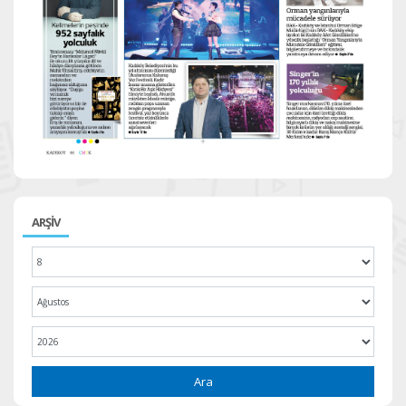
ARŞİV
Ara