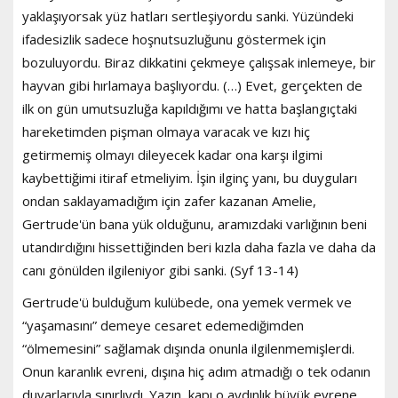
yaklaşıyorsak yüz hatları sertleşiyordu sanki. Yüzündeki
ifadesizlik sadece hoşnutsuzluğunu göstermek için
bozuluyordu. Biraz dikkatini çekmeye çalışsak inlemeye, bir
hayvan gibi hırlamaya başlıyordu. (…) Evet, gerçekten de
ilk on gün umutsuzluğa kapıldığımı ve hatta başlangıçtaki
hareketimden pişman olmaya varacak ve kızı hiç
getirmemiş olmayı dileyecek kadar ona karşı ilgimi
kaybettiğimi itiraf etmeliyim. İşin ilginç yanı, bu duyguları
ondan saklayamadığım için zafer kazanan Amelie,
Gertrude'ün bana yük olduğunu, aramızdaki varlığının beni
utandırdığını hissettiğinden beri kızla daha fazla ve daha da
canı gönülden ilgileniyor gibi sanki. (Syf 13-14)
Gertrude'ü bulduğum kulübede, ona yemek vermek ve
“yaşamasını” demeye cesaret edemediğimden
“ölmemesini” sağlamak dışında onunla ilgilenmemişlerdi.
Onun karanlık evreni, dışına hiç adım atmadığı o tek odanın
duvarlarıyla sınırlıydı. Yazın, kapı o aydınlık büyük evrene