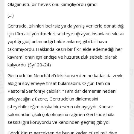
Olağanüstü bir heves onu kamçılıyordu şimdi.
(…)
Gertrude, zihinleri belirsiz ya da yanlış verilerle donatıldığı
için tüm akıl yürütmeleri sekteye uğrayan insanların sık sık
yaptığı gibi, anlamadığı halde anlamış gibi bir hava
takınmıyordu. Hakkında kesin bir fikir elde edemediği her
kavram, onun için endişe ve huzursuzluk sebebi olarak
kalıyordu. (Syf 20-24)
Gertrude’ün Neuchâtel’deki konserden ne kadar da zevk
aldığını söylemeye fırsat bulamadım. O gün tam da
Pastoral Senfoni’yi çaldılar. “Tam da” dememin nedeni,
anlayacağınız üzere, Gertrude’ün dinlemesini
isteyebileceğim başka bir eserin olmayışıydı. Konser
salonundan çıkalı çok olmasına rağmen Gertrude hâlâ
sessizliğini koruyordu ve kendinden geçmiş gibiydi.
Gördüğünüz gerçekten de bunun kadar güzel mi? diye