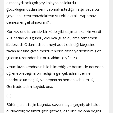
olmasaydı pek çok şey kolayca hallolurdu.
Çocukluğumuzdan beri, yapmak istediğimiz şu veya bu
şeye, salt çevremizdekilerin sürekli olarak “Yapamaz”
demesi engel olmadı mı?...
Kör kız, onu istemsiz bir kütle gibi taşımamıza izin verdi.
Yüz hatları düzgündü, oldukça güzeldi, ama tamamen
ifadesizdi. Odanın dinlenmeyi adet edindiği köşesine,
tavan arasına çıkan merdivenlerin altına yerleştirilmiş ot
şiltenin üzerinden bir örtü aldım. (Syf 3-6)
Yetim kızın kendisinin bile bilmediği ve benim de nereden
öğrenebileceğimi bilmediğim gerçek adının yerine
Charlotte'un seçtiği ve hepimizin hemen kabul ettiği
Gertrude adım koyduk ona.
(…)
Bütün gün, ateşin başında, savunmaya geçmiş bir halde
duruyordu; sesimizi işitir işitmez, özellikle de ona doğru