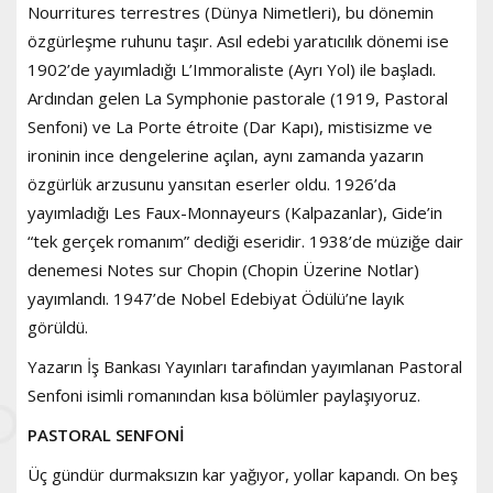
Nourritures terrestres (Dünya Nimetleri), bu dönemin
özgürleşme ruhunu taşır. Asıl edebi yaratıcılık dönemi ise
1902’de yayımladığı L’Immoraliste (Ayrı Yol) ile başladı.
Ardından gelen La Symphonie pastorale (1919, Pastoral
Senfoni) ve La Porte étroite (Dar Kapı), mistisizme ve
ironinin ince dengelerine açılan, aynı zamanda yazarın
özgürlük arzusunu yansıtan eserler oldu. 1926’da
yayımladığı Les Faux-Monnayeurs (Kalpazanlar), Gide’in
“tek gerçek romanım” dediği eseridir. 1938’de müziğe dair
denemesi Notes sur Chopin (Chopin Üzerine Notlar)
yayımlandı. 1947’de Nobel Edebiyat Ödülü’ne layık
görüldü.
Yazarın İş Bankası Yayınları tarafından yayımlanan Pastoral
Senfoni isimli romanından kısa bölümler paylaşıyoruz.
PASTORAL SENFONİ
Üç gündür durmaksızın kar yağıyor, yollar kapandı. On beş