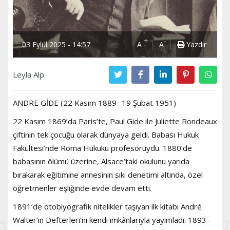
+
-
03 Eylül 2025 - 14:57
A
A
Yazdır
Leyla Alp
ANDRE GİDE (22 Kasım 1889- 19 Şubat 1951)
22 Kasım 1869’da Paris’te, Paul Gide ile Juliette Rondeaux
çiftinin tek çocuğu olarak dünyaya geldi. Babası Hukuk
Fakültesi’nde Roma Hukuku profesörüydü. 1880’de
babasının ölümü üzerine, Alsace’taki okulunu yarıda
bırakarak eğitimine annesinin sıkı denetimi altında, özel
öğretmenler eşliğinde evde devam etti.
1891’de otobiyografik nitelikler taşıyan ilk kitabı André
Walter’in Defterleri’ni kendi imkânlarıyla yayımladı. 1893–