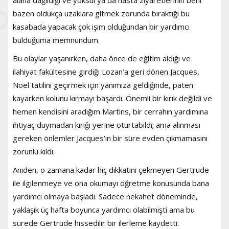
alana dağıldığı ve yoksul ya da hasta ziyaretlerinin beni
bazen oldukça uzaklara gitmek zorunda bıraktığı bu
kasabada yapacak çok işim olduğundan bir yardımcı
bulduğuma memnundum.
Bu olaylar yaşanırken, daha önce de eğitim aldığı ve
ilahiyat fakültesine girdiği Lozan’a geri dönen Jacques,
Noel tatilini geçirmek için yanımıza geldiğinde, paten
kayarken kolunu kırmayı başardı. Önemli bir kırık değildi ve
hemen kendisini aradığım Martins, bir cerrahın yardımına
ihtiyaç duymadan kırığı yerine oturtabildi; ama alınması
gereken önlemler Jacques’ın bir süre evden çıkmamasını
zorunlu kıldı.
Aniden, o zamana kadar hiç dikkatini çekmeyen Gertrude
ile ilgilenmeye ve ona okumayı öğretme konusunda bana
yardımcı olmaya başladı. Sadece nekahet döneminde,
yaklaşık üç hafta boyunca yardımcı olabilmişti ama bu
sürede Gertrude hissedilir bir ilerleme kaydetti.