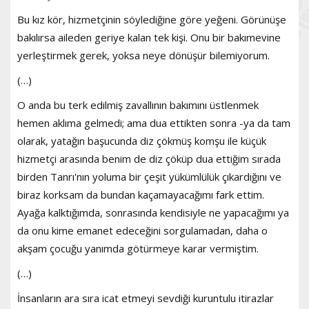
Bu kız kör, hizmetçinin söylediğine göre yeğeni. Görünüşe
bakılırsa aileden geriye kalan tek kişi. Onu bir bakımevine
yerleştirmek gerek, yoksa neye dönüşür bilemiyorum.
(…)
O anda bu terk edilmiş zavallının bakımını üstlenmek
hemen aklıma gelmedi; ama dua ettikten sonra -ya da tam
olarak, yatağın başucunda diz çökmüş komşu ile küçük
hizmetçi arasında benim de diz çöküp dua ettiğim sırada
birden Tanrı'nın yoluma bir çeşit yükümlülük çıkardığını ve
biraz korksam da bundan kaçamayacağımı fark ettim.
Ayağa kalktığımda, sonrasında kendisiyle ne yapacağımı ya
da onu kime emanet edeceğini sorgulamadan, daha o
akşam çocuğu yanımda götürmeye karar vermiştim.
(…)
İnsanların ara sıra icat etmeyi sevdiği kuruntulu itirazlar