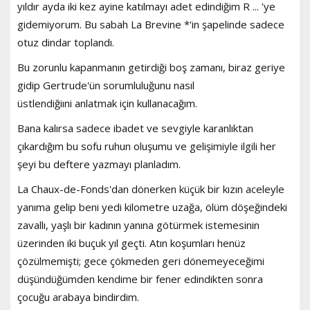
yıldır ayda iki kez ayine katılmayı adet edindiğim R ... 'ye
gidemiyorum. Bu sabah La Brevine *'in şapelinde sadece
otuz dindar toplandı.
Bu zorunlu kapanmanın getirdiği boş zamanı, biraz geriye
gidip Gertrude'ün sorumluluğunu nasıl
üstlendiğiıni anlatmak için kullanacağım.
Bana kalırsa sadece ibadet ve sevgiyle karanlıktan
çıkardığım bu sofu ruhun oluşumu ve gelişimiyle ilgili her
şeyi bu deftere yazmayı planladım.
La Chaux-de-Fonds'dan dönerken küçük bir kızın aceleyle
yanıma gelip beni yedi kilometre uzağa, ölüm döşeğindeki
zavallı, yaşlı bir kadının yanına götürmek istemesinin
üzerinden iki buçuk yıl geçti. Atın koşumları henüz
çözülmemişti; gece çökmeden geri dönemeyeceğimi
düşündüğümden kendime bir fener edindikten sonra
çocuğu arabaya bindirdim.