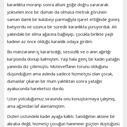
karanlıkta morarıp sonra altuni göğe doğru sarararak
yükselen ince bir duman da olmasa metruk görünen
saman damlı bir kulübeyi parmağıyla işaret ettiğinde güneş
batıyordu ve uzunca bir süredir karanlıkta yürüyorduk. Atı
yakındaki bir elma ağacına bağlayıp, çocukla birlikte yaşlı
kadının az önce öldüğü karanlık odaya girdim.
Bu manzaranın iç karartıcılığı, sessizlik ve o anın ağırlığı
karşısında donup kalmıştım. Yaşı hala genç bir kadın yatağın
yanında diz çökmüştü. Müteveffanın torunu olduğunu
düşündüğüm ama aslında sadece hizmetçisi olan çocuk,
dumanlar çıkaran bir mum yaktıktan sonra yatağın
ayakucunda hareketsiz durdu.
Uzun yolculuğumuz sırasında onu konuşturmaya çalışmış,
ama ağzından laf alamamıştım.
Dizleri üstündeki kadın ayağa kalktı. Sandığımın aksine bir
akraba değil, hizmetçi çocuğun hanımının güçten düştüğünü