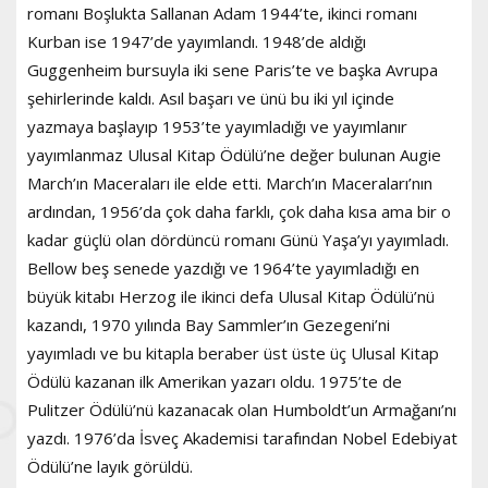
romanı Boşlukta Sallanan Adam 1944’te, ikinci romanı
Kurban ise 1947’de yayımlandı. 1948’de aldığı
Guggenheim bursuyla iki sene Paris’te ve başka Avrupa
şehirlerinde kaldı. Asıl başarı ve ünü bu iki yıl içinde
yazmaya başlayıp 1953’te yayımladığı ve yayımlanır
yayımlanmaz Ulusal Kitap Ödülü’ne değer bulunan Augie
March’ın Maceraları ile elde etti. March’ın Maceraları’nın
ardından, 1956’da çok daha farklı, çok daha kısa ama bir o
kadar güçlü olan dördüncü romanı Günü Yaşa’yı yayımladı.
Bellow beş senede yazdığı ve 1964’te yayımladığı en
büyük kitabı Herzog ile ikinci defa Ulusal Kitap Ödülü’nü
kazandı, 1970 yılında Bay Sammler’ın Gezegeni’ni
yayımladı ve bu kitapla beraber üst üste üç Ulusal Kitap
Ödülü kazanan ilk Amerikan yazarı oldu. 1975’te de
Pulitzer Ödülü’nü kazanacak olan Humboldt’un Armağanı’nı
yazdı. 1976’da İsveç Akademisi tarafından Nobel Edebiyat
Ödülü’ne layık görüldü.