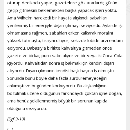
oturup dedikodu yapar, gazetelere göz atarlardı; günün
geçip gitmesini beklemekten başka yapacak işleri yoktu.
Ama Wilhelm hareketli bir hayata alışkındı; sabahları
yenilenmiş bir enerjiyle dışarı çıkmayı seviyordu. Aylardır işi
olmamasına rağmen, sabahları erken kalkarak moralini
yüksek tutmuştu; tıraşını oluyor, sekizde lobide arzı endam
ediyordu. Babasıyla birlikte kahvaltıya gitmeden önce
gazete ve birkaç puro satın alıyor ve bir veya iki Coca-Cola
içiyordu. Kahvaltıdan sonra iş bakmak için kendini dışarı
atıyordu. Dışarı çıkmanın kendisi başlı başına iş olmuştu.
Sonunda bunu böyle daha fazla sürdüremeyeceğini
anlamıştı ve bugünden korkuyordu. Bu alışkanlığının
bozulmak üzere olduğunun farkındaydı; çoktan içine doğan,
ama henüz şekillenmemiş büyük bir sorunun kapıda
olduğunu seziyordu.
(Syf 9-10)
(…)