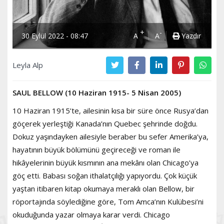
+
-
30 Eylül 2022 - 08:47
A
A
Yazdır
Leyla Alp
SAUL BELLOW (10 Haziran 1915- 5 Nisan 2005)
10 Haziran 1915’te, ailesinin kısa bir süre önce Rusya’dan
göçerek yerleştiği Kanada’nın Quebec şehrinde doğdu.
Dokuz yaşındayken ailesiyle beraber bu sefer Amerika’ya,
hayatının büyük bölümünü geçireceği ve roman ile
hikâyelerinin büyük kısmının ana mekânı olan Chicago’ya
göç etti. Babası soğan ithalatçılığı yapıyordu. Çok küçük
yaştan itibaren kitap okumaya meraklı olan Bellow, bir
röportajında söylediğine göre, Tom Amca’nın Kulübesi’ni
okuduğunda yazar olmaya karar verdi. Chicago