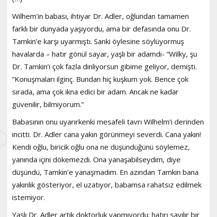
Wilhem’in babası, ihtiyar Dr. Adler, oğlundan tamamen
farklı bir dünyada yaşıyordu, ama bir defasında onu Dr.
Tamkin’e karşı uyarmıştı. Sanki öylesine söylüyormuş
havalarda – hatır gönül sayar, yaşlı bir adamdı- “Wilky, şu
Dr. Tamkin’i çok fazla dinliyorsun gibime geliyor, demişti.
“Konuşmaları ilginç. Bundan hiç kuşkum yok. Bence çok
sırada, ama çok ikna edici bir adam. Ancak ne kadar
güvenilir, bilmiyorum.”
Babasının onu uyarırkenki mesafeli tavrı Wilhelm’i derinden
incitti. Dr. Adler cana yakın görünmeyi severdi. Cana yakın!
Kendi oğlu, biricik oğlu ona ne düşündüğünü söylemez,
yanında içini dökemezdi. Ona yanaşabilseydim, diye
düşündü, Tamkin’e yanaşmadım. En azından Tamkin bana
yakınlık gösteriyor, el uzatıyor, babamsa rahatsız edilmek
istemiyor.
Yaşlı Dr. Adler artık doktorluk yapmıyordu; hatırı sayılır bir