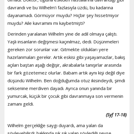
davrandı ve bu Wilhelm’i fazlasıyla üzdü, bu kadarına
dayanamadı. Görmüyor muydu? Hiçbir şey hissetmiyor
muydu? Aile kavramını mı kaybetmişti?
Derinden yaralanan Wilhelm yine de adil olmaya çalıştı.
Yaşlı insanların değişmesi kaçınılmaz, dedi. Düşünmeleri
gereken zor sorunlar var. Gitmekte oldukları yere
hazırlanmaları gerekir. Artık eskisi gibi yaşayamazlar, bakış
açıları baştan aşağı değişir, akrabalarla tanışırlar arasında
bir fark gözetemez olurlar. Babam artık aynı kişi değil diye
düşündü Wilhelm. Ben doğduğumda otuz ikisindeydi, şimdi
seksenine merdiven dayadı. Ayrıca onun yanında bir
yumurcak, küçük bir çocuk gibi davranmaya son vermenin
zamanı geldi.
(Syf 17-18)
Wilhelm gerçekliğe saygı duyardı, ama yalan da
söyleyebilirdi; hakkında sık sık yalan söylediği şeyse