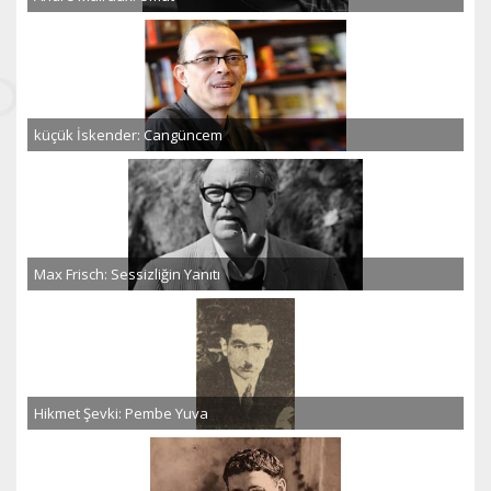
küçük İskender: Cangüncem
Max Frisch: Sessizliğin Yanıtı
Hikmet Şevki: Pembe Yuva