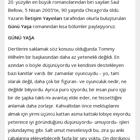
20. yüzyılın en büyük romancılarından biri sayılan Saul
Bellow, 5 Nisan 2005’te, 90 yaşında Chicago’da öldü.
Yazarın
İletişim Yayınları
tarafından okurla buluşturulan
Günü Yaşa
romanından kısa bölümler paylaşıyoruz.
GÜNÜ YAŞA
Dertlerini saklamak söz konusu olduğunda Tommy
Wilhelm bir başkasından daha az yetenekli değildi. En
azından o böyle düşünüyordu ve kendisini destekleyen
bazı kanıtlar vardı. Bir zamanlar oyuncuydu – yo, tam
olarak değil, daha çok bir figüran- ve oyunculuk nedir, ne
değildir biliyordu. Ayrıca puro içiyordu; bir insan puro içip
bir de şapka taktı mı avantaj elde eder, ne hissettiğini
anlamak daha zorlaşır. Kahvaltıdan önce mektuplarını
almak için yirmi üçüncü kattan asma kattaki lobiye iniyordu;
yeterince iyi göründüğünü düşünüyordu- umuyordu- işleri
yolundaymış gibi. Salt umut meselesiydi bu, zira şu anki
çabalarına ekleyebileceği fazla bir şey yoktu. On dördüncü