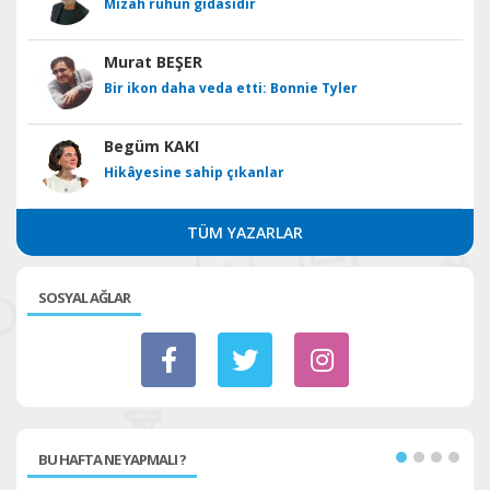
Mizah ruhun gıdasıdır
Murat BEŞER
Bir ikon daha veda etti: Bonnie Tyler
Begüm KAKI
Hikâyesine sahip çıkanlar
TÜM YAZARLAR
SOSYAL AĞLAR
BU HAFTA NE YAPMALI ?