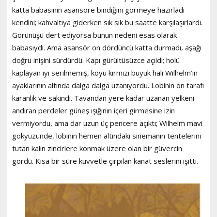
katta babasının asansöre bindiğini görmeye hazırladı
kendini; kahvaltıya giderken sık sık bu saatte karşılaşırlardı.
Görünüşü dert ediyorsa bunun nedeni esas olarak
babasıydı. Ama asansör on dördüncü katta durmadı, aşağı
doğru inişini sürdürdü. Kapı gürültüsüzce açıldı; holü
kaplayan iyi serilmemiş, koyu kırmızı büyük halı Wilhelm’in
ayaklarının altında dalga dalga uzanıyordu. Lobinin ön tarafı
karanlık ve sakindi. Tavandan yere kadar uzanan yelkeni
andıran perdeler güneş ışığının içeri girmesine izin
vermiyordu, ama dar uzun üç pencere açıktı; Wilhelm mavi
gökyüzünde, lobinin hemen altındaki sinemanın tentelerini
tutan kalın zincirlere konmak üzere olan bir güvercin
gördü. Kısa bir süre kuvvetle çırpılan kanat seslerini işitti.