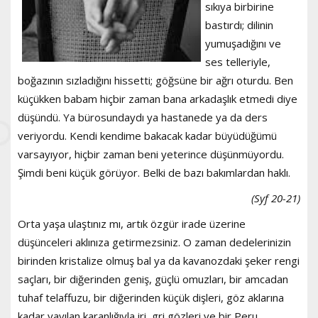
sıkıya birbirine
bastırdı; dilinin
yumuşadığını ve
ses telleriyle,
boğazının sızladığını hissetti; göğsüne bir ağrı oturdu. Ben
küçükken babam hiçbir zaman bana arkadaşlık etmedi diye
düşündü. Ya bürosundaydı ya hastanede ya da ders
veriyordu. Kendi kendime bakacak kadar büyüdüğümü
varsayıyor, hiçbir zaman beni yeterince düşünmüyordu.
Şimdi beni küçük görüyor. Belki de bazı bakımlardan haklı.
(Syf 20-21)
Orta yaşa ulaştınız mı, artık özgür irade üzerine
düşünceleri aklınıza getirmezsiniz. O zaman dedelerinizin
birinden kristalize olmuş bal ya da kavanozdaki şeker rengi
saçları, bir diğerinden geniş, güçlü omuzları, bir amcadan
tuhaf telaffuzu, bir diğerinden küçük dişleri, göz aklarına
kadar yayılan karanlığıyla iri, gri gözleri ve bir Peru