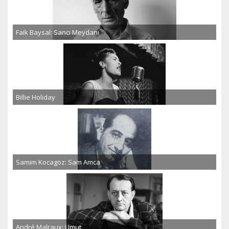
Faik Baysal: Sancı Meydanı
Billie Holiday
Samim Kocagöz: Sam Amca
André Malraux: Umut