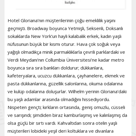
Hotel Gloriana’nın müşterilerinin çoğu emeklilik yaşını
geçmişti. Broadway boyunca Yetmişli, Seksenli, Doksanlı
sokaklarda New York’un hayli kalabalık erkek, kadın yaşlı
nüfusunun büyük bir kısmı oturur. Hava çok soğuk veya
yağışlı olmadıkça minik parmaklıklarla çevrili parklardaki ve
Verdi Meydanı’nın Collumbia Üniversitesi’ne kadar metro
boyunca sıra sıra bankları doldurur; dükkanlara,
kafeteryalara, ucuzcu dükkanlara, çayhanelere, ekmek ve
pasta dükkanlarına, güzellik salonlarına, okuma odalarına
ve kulüp odalarına doluşurlar. Wilhelm yerinin Gloriana’daki
bu yaşlı adamlar arasında olmadığını hissediyordu.
Nispeten gençti; kırkların ortasında, geniş omuzlu, cüsseli
ve sarışındı; şimdiden biraz kamburlaşmış ve kalınlaşmış da
olsa güçlü bir sırtı vardı. Kahvaltıdan sonra otelin yaşlı
müşterileri lobideki yeşil deri koltuklara ve divanlara