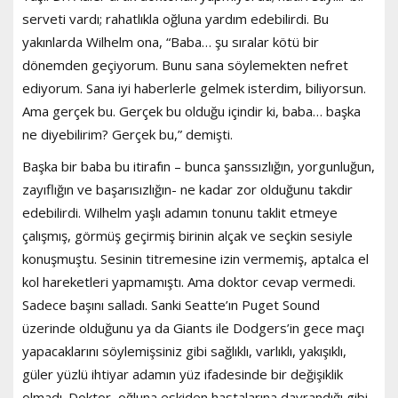
serveti vardı; rahatlıkla oğluna yardım edebilirdi. Bu
yakınlarda Wilhelm ona, “Baba… şu sıralar kötü bir
dönemden geçiyorum. Bunu sana söylemekten nefret
ediyorum. Sana iyi haberlerle gelmek isterdim, biliyorsun.
Ama gerçek bu. Gerçek bu olduğu içindir ki, baba… başka
ne diyebilirim? Gerçek bu,” demişti.
Başka bir baba bu itirafın – bunca şanssızlığın, yorgunluğun,
zayıflığın ve başarısızlığın- ne kadar zor olduğunu takdir
edebilirdi. Wilhelm yaşlı adamın tonunu taklit etmeye
çalışmış, görmüş geçirmiş birinin alçak ve seçkin sesiyle
konuşmuştu. Sesinin titremesine izin vermemiş, aptalca el
kol hareketleri yapmamıştı. Ama doktor cevap vermedi.
Sadece başını salladı. Sanki Seatte’ın Puget Sound
üzerinde olduğunu ya da Giants ile Dodgers’in gece maçı
yapacaklarını söylemişsiniz gibi sağlıklı, varlıklı, yakışıklı,
güler yüzlü ihtiyar adamın yüz ifadesinde bir değişiklik
olmadı. Doktor, oğluna eskiden hastalarına davrandığı gibi