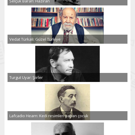
Selçuk Baran: Haziran
Vedat Türkali: Güzel Türkiye
Turgut Uyar: Şiirler
Lafcadio Hearn: Kedi resimleri yapan çocuk