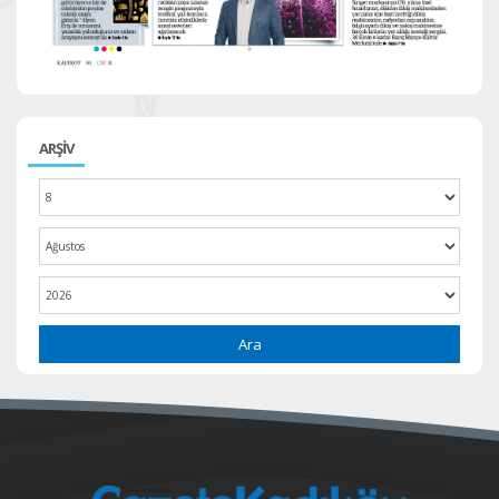
ARŞİV
Ara