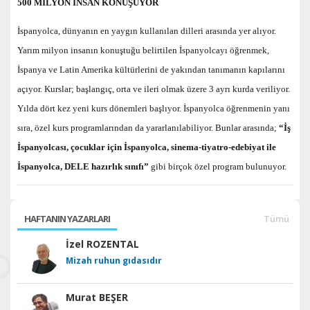
500 MİLYON İNSAN KONUŞUYOR
İspanyolca, dünyanın en yaygın kullanılan dilleri arasında yer alıyor.
Yarım milyon insanın konuştuğu belirtilen İspanyolcayı öğrenmek,
İspanya ve Latin Amerika kültürlerini de yakından tanımanın kapılarını
açıyor. Kurslar; başlangıç, orta ve ileri olmak üzere 3 ayrı kurda veriliyor.
Yılda dört kez yeni kurs dönemleri başlıyor. İspanyolca öğrenmenin yanı
sıra, özel kurs programlarından da yararlanılabiliyor. Bunlar arasında;
“İş
İspanyolcası, çocuklar için İspanyolca, sinema-tiyatro-edebiyat ile
İspanyolca, DELE hazırlık sınıfı”
gibi birçok özel program bulunuyor.
HAFTANIN YAZARLARI
Tümü
İzel ROZENTAL
Mizah ruhun gıdasıdır
Murat BEŞER