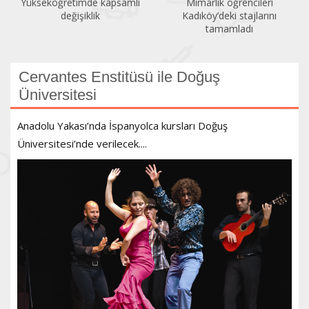
Yükseköğretimde kapsamlı
Mimarlık öğrencileri
değişiklik
Kadıköy’deki stajlarını
tamamladı
Cervantes Enstitüsü ile Doğuş
Üniversitesi
Anadolu Yakası’nda İspanyolca kursları Doğuş
Üniversitesi’nde verilecek....