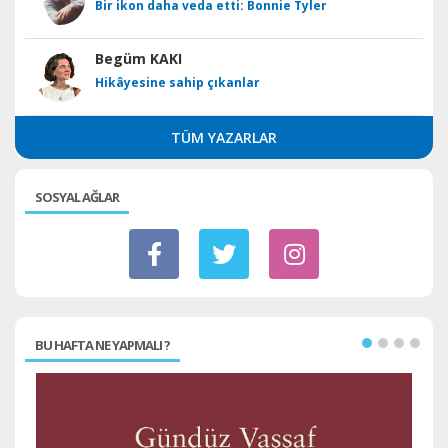
Bir ikon daha veda etti: Bonnie Tyler
Begüm KAKI
Hikâyesine sahip çıkanlar
TÜM YAZARLAR
SOSYAL AĞLAR
BU HAFTA NE YAPMALI ?