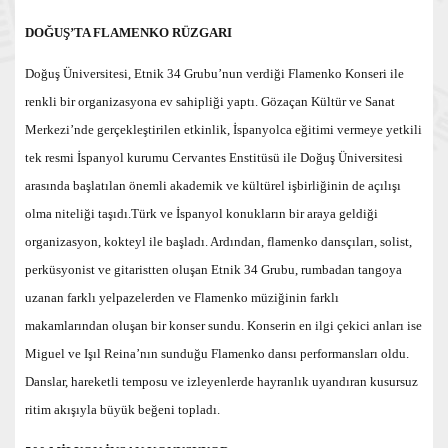
DOĞUŞ’TA FLAMENKO RÜZGARI
Doğuş Üniversitesi, Etnik 34 Grubu’nun verdiği Flamenko Konseri ile
renkli bir organizasyona ev sahipliği yaptı. Gözaçan Kültür ve Sanat
Merkezi’nde gerçekleştirilen etkinlik, İspanyolca eğitimi vermeye yetkili
tek resmi İspanyol kurumu Cervantes Enstitüsü ile Doğuş Üniversitesi
arasında başlatılan önemli akademik ve kültürel işbirliğinin de açılışı
olma niteliği taşıdı.Türk ve İspanyol konukların bir araya geldiği
organizasyon, kokteyl ile başladı. Ardından, flamenko dansçıları, solist,
perküsyonist ve gitaristten oluşan Etnik 34 Grubu, rumbadan tangoya
uzanan farklı yelpazelerden ve Flamenko müziğinin farklı
makamlarından oluşan bir konser sundu. Konserin en ilgi çekici anları ise
Miguel ve Işıl Reina’nın sunduğu Flamenko dansı performansları oldu.
Danslar, hareketli temposu ve izleyenlerde hayranlık uyandıran kusursuz
ritim akışıyla büyük beğeni topladı.