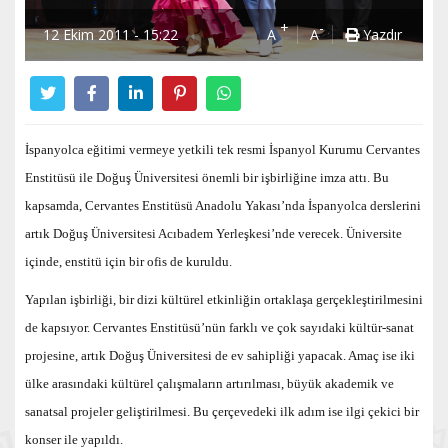
+
-
12 Ekim 2011 - 15:22
A
A
Yazdır
İspanyolca eğitimi vermeye yetkili tek resmi İspanyol Kurumu Cervantes
Enstitüsü ile Doğuş Üniversitesi önemli bir işbirliğine imza attı. Bu
kapsamda, Cervantes Enstitüsü Anadolu Yakası’nda İspanyolca derslerini
artık Doğuş Üniversitesi Acıbadem Yerleşkesi’nde verecek. Üniversite
içinde, enstitü için bir ofis de kuruldu.
Yapılan işbirliği, bir dizi kültürel etkinliğin ortaklaşa gerçekleştirilmesini
de kapsıyor. Cervantes Enstitüsü’nün farklı ve çok sayıdaki kültür-sanat
projesine, artık Doğuş Üniversitesi de ev sahipliği yapacak. Amaç ise iki
ülke arasındaki kültürel çalışmaların artırılması, büyük akademik ve
sanatsal projeler geliştirilmesi. Bu çerçevedeki ilk adım ise ilgi çekici bir
konser ile yapıldı.