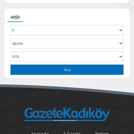
ARŞİV
Ara
Anasayfa
E-Gazete
Reklam