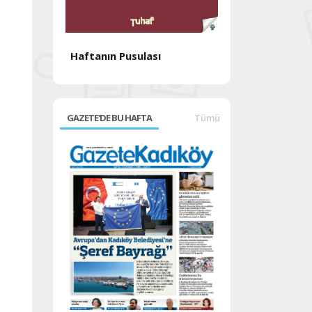
Haftanın Pusulası
Haftanın Pusul
GAZETE'DE BU HAFTA
Tümü