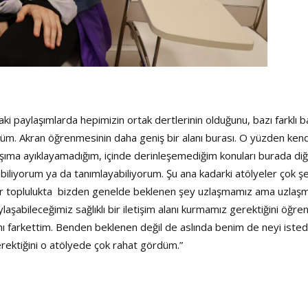
daki paylaşımlarda hepimizin ortak dertlerinin olduğunu, bazı farklı b
rdüm. Akran öğrenmesinin daha geniş bir alanı burası. O yüzden ken
şıma ayıklayamadığım, içinde derinleşemediğim konuları burada di
abiliyorum ya da tanımlayabiliyorum. Şu ana kadarki atölyeler çok ş
e, bir toplulukta bizden genelde beklenen şey uzlaşmamız ama uzla
aşabileceğimiz sağlıklı bir iletişim alanı kurmamız gerektiğini öğre
ımı farkettim. Benden beklenen değil de aslında benim de neyi isted
erektiğini o atölyede çok rahat gördüm.”