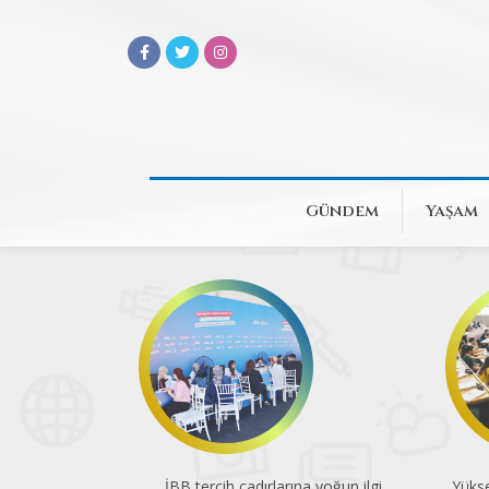
Gündem
Yaşam
İBB tercih çadırlarına yoğun ilgi
Yükse