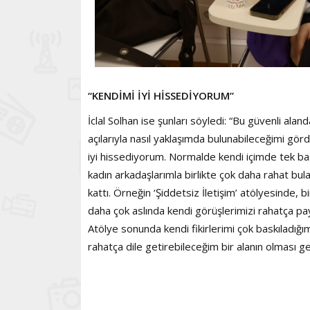
“KENDİMİ İYİ HİSSEDİYORUM”
İclal Solhan ise şunları söyledi: “Bu güvenli alan
açılarıyla nasıl yaklaşımda bulunabileceğimi gö
iyi hissediyorum. Normalde kendi içimde tek ba
kadın arkadaşlarımla birlikte çok daha rahat bul
kattı. Örneğin ‘Şiddetsiz İletişim’ atölyesind
daha çok aslında kendi görüşlerimizi rahatça payl
Atölye sonunda kendi fikirlerimi çok baskıladığ
rahatça dile getirebileceğim bir alanın olması g