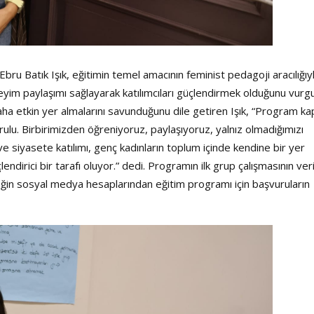
ru Batık Işık, eğitimin temel amacının feminist pedagoji aracılığıy
im paylaşımı sağlayarak katılımcıları güçlendirmek olduğunu vurgu
a etkin yer almalarını savunduğunu dile getiren Işık, “Program kap
ulu. Birbirimizden öğreniyoruz, paylaşıyoruz, yalnız olmadığımızı
e siyasete katılımı, genç kadınların toplum içinde kendine bir yer
dirici bir tarafı oluyor.” dedi. Programın ilk grup çalışmasının ver
neğin sosyal medya hesaplarından eğitim programı için başvuruların