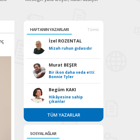
HAFTANIN YAZARLARI
Tümü
nç
İzel ROZENTAL
Mizah ruhun gıdasıdır
Murat BEŞER
Bir ikon daha veda etti:
Bonnie Tyler
Begüm KAKI
Hikâyesine sahip
çıkanlar
TÜM YAZARLAR
SOSYAL AĞLAR