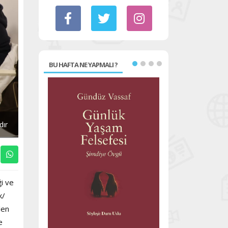
BU HAFTA NE YAPMALI ?
dır
ği ve
k/
len
e