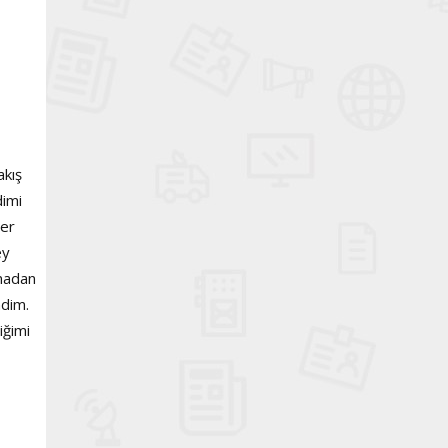
akış
dimi
ğer
ey
şmadan
ndim.
iğimi