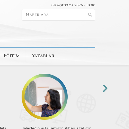
08 Ağustos 2026 - 10:00
Eğitim
Yazarlar
deki
Mesleğin yükü artıyor, itibarı azalıyor
Yaz tatili e