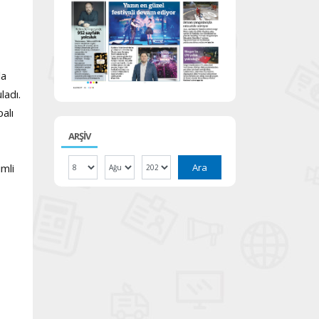
la
ladı.
alı
ARŞİV
imli
Ara