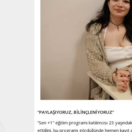
“PAYLAŞIYORUZ, BİLİNÇLENİYORUZ”
“Sen +1” eğitim programı katılımcısı 23 yaşındak
ettiğini, bu programı gördüğünde hemen kayıt o