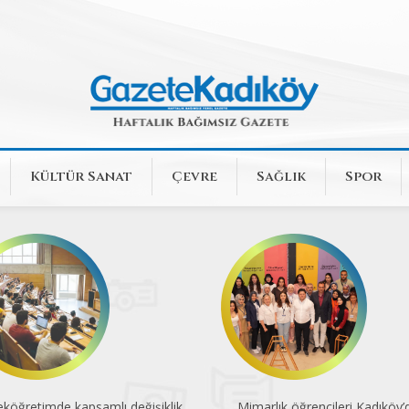
Kültür Sanat
Çevre
Sağlık
Spor
köğretimde kapsamlı değişiklik
Mimarlık öğrencileri Kadıköy’