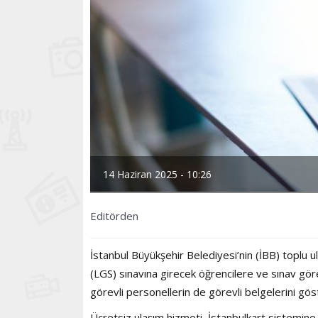
14 Haziran 2025 - 10:26
Editörden
İstanbul Büyükşehir Belediyesi’nin (İBB) toplu 
(LGS) sınavına girecek öğrencilere ve sınav göre
görevli personellerin de görevli belgelerini gös
Ücretsiz ulaşım hizmeti, İstanbulkart sistemin