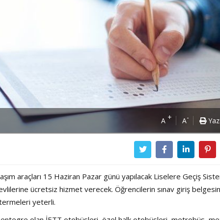
+
-
A
A
Yaz
ulaşım araçları 15 Haziran Pazar günü yapılacak Liselere Geçiş Sist
vlilerine ücretsiz hizmet verecek. Öğrencilerin sınav giriş belgesin
termeleri yeterli.
Power Ballad / Ha
Haftanın Pusulası
e entegre olan İETT otobüsleri, özel halk otobüsleri, metrobüs, me