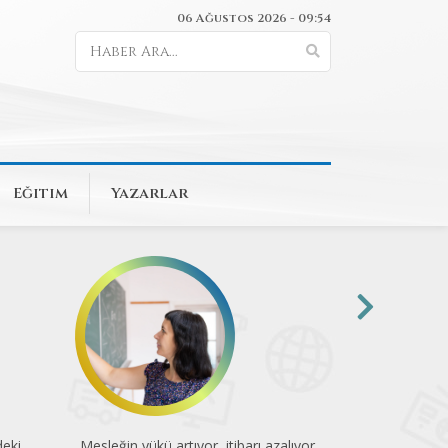
06 Ağustos 2026 - 09:54
Eğitim
Yazarlar
deki
Mesleğin yükü artıyor, itibarı azalıyor
Yaz tatili e