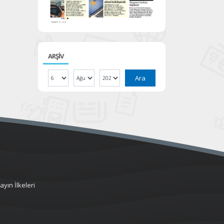
ARŞİV
Ara
ayın İlkeleri