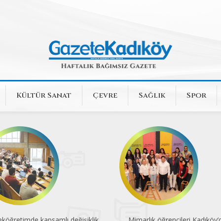
Kültür Sanat
Çevre
Sağlık
Spor
köğretimde kapsamlı değişiklik
Mimarlık öğrencileri Kadıköy’