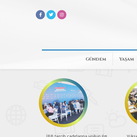
Gündem
Yaşam
İBB tercih çadırlarına yoğun ilgi
Yükse