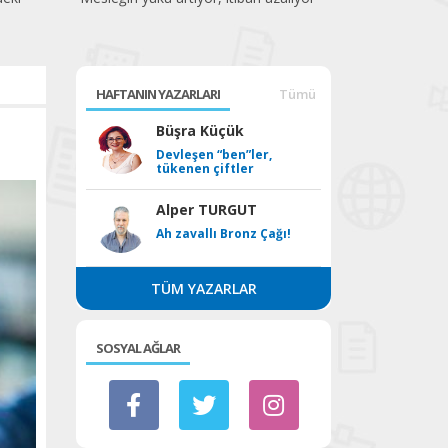
HAFTANIN YAZARLARI
Tümü
Büşra Küçük
Devleşen “ben”ler,
tükenen çiftler
Alper TURGUT
Ah zavallı Bronz Çağı!
TÜM YAZARLAR
SOSYAL AĞLAR