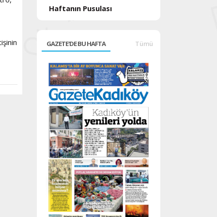
Haftanın Pusulası
işinin
GAZETE'DE BU HAFTA
Tümü