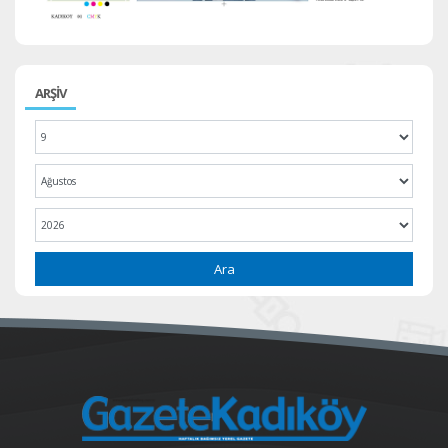
ARŞİV
Ara