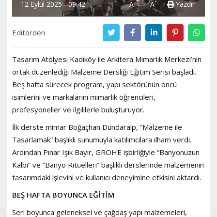
+
-
12 Eylül 2025 - 09:42
A
A
Yazdır
Editörden
Tasarım Atölyesi Kadıköy ile Arkitera Mimarlık Merkezi’nin
ortak düzenlediği Malzeme Dersliği Eğitim Serisi başladı.
Beş hafta sürecek program, yapı sektörünün öncü
isimlerini ve markalarını mimarlık öğrencileri,
profesyoneller ve ilgililerle buluşturuyor.
İlk derste mimar Boğaçhan Dündaralp, “Malzeme ile
Tasarlamak” başlıklı sunumuyla katılımcılara ilham verdi.
Ardından Pınar Işık Bayır, GROHE işbirliğiyle “Banyonuzun
Kalbi” ve “Banyo Ritüelleri” başlıklı derslerinde malzemenin
tasarımdaki işlevini ve kullanıcı deneyimine etkisini aktardı.
BEŞ HAFTA BOYUNCA EĞİTİM
Seri boyunca geleneksel ve çağdaş yapı malzemeleri,