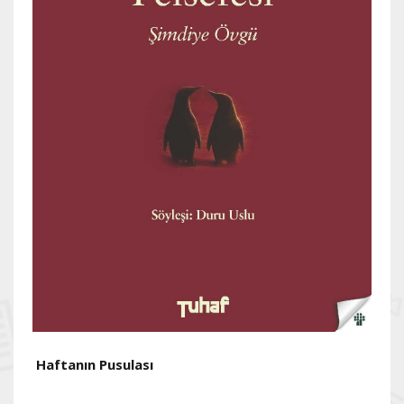
Haftanın Pusulası
H