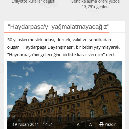
Ehliyette kurallar değişti
Sendikalaşma oranı yüzde
13,79’a geriledi
''Haydarpaşa'yı yağmalatmayacağız''
50'yi aşkın meslek odası, dernek, vakıf ve sendikadan
oluşan ''Haydarpaşa Dayanışması'', bir bildiri yayımlayarak,
''Haydarpaşa'nın geleceğine birlikte karar verelim'' dedi.
+
-
19 Nisan 2011 - 14:51
A
A
Yazdır