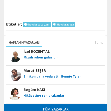
Etiketler;
haydarpaşa garı
Haydarapaşa
HAFTANIN YAZARLARI
Tümü
İzel ROZENTAL
Mizah ruhun gıdasıdır
Murat BEŞER
Bir ikon daha veda etti: Bonnie Tyler
Begüm KAKI
Hikâyesine sahip çıkanlar
TÜM YAZARLAR