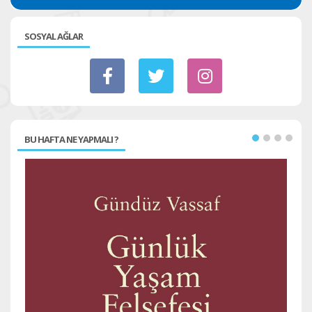
SOSYAL AĞLAR
BU HAFTA NE YAPMALI ?