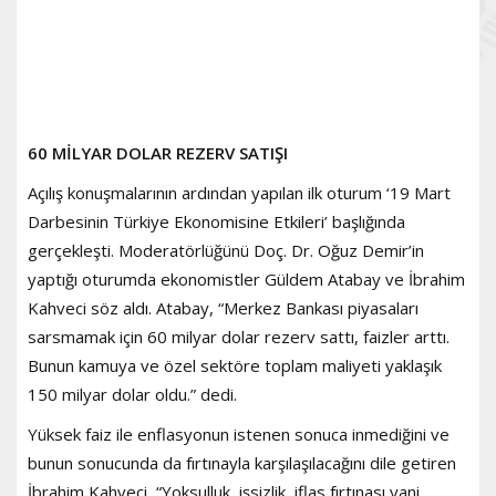
60 MİLYAR DOLAR REZERV SATIŞI
Açılış konuşmalarının ardından yapılan ilk oturum ‘19 Mart
Darbesinin Türkiye Ekonomisine Etkileri’ başlığında
gerçekleşti. Moderatörlüğünü Doç. Dr. Oğuz Demir’in
yaptığı oturumda ekonomistler Güldem Atabay ve İbrahim
Kahveci söz aldı. Atabay, “Merkez Bankası piyasaları
sarsmamak için 60 milyar dolar rezerv sattı, faizler arttı.
Bunun kamuya ve özel sektöre toplam maliyeti yaklaşık
150 milyar dolar oldu.” dedi.
Yüksek faiz ile enflasyonun istenen sonuca inmediğini ve
bunun sonucunda da fırtınayla karşılaşılacağını dile getiren
İbrahim Kahveci, “Yoksulluk, işsizlik, iflas fırtınası yani