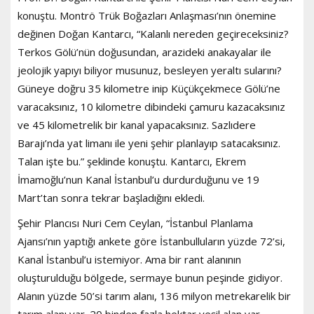
konuştu. Montrö Trük Boğazları Anlaşması’nın önemine
değinen Doğan Kantarcı, “Kalanlı nereden geçireceksiniz?
Terkos Gölü’nün doğusundan, arazideki anakayalar ile
jeolojik yapıyı biliyor musunuz, besleyen yeraltı sularını?
Güneye doğru 35 kilometre inip Küçükçekmece Gölü’ne
varacaksınız, 10 kilometre dibindeki çamuru kazacaksınız
ve 45 kilometrelik bir kanal yapacaksınız. Sazlıdere
Barajı’nda yat limanı ile yeni şehir planlayıp satacaksınız.
Talan işte bu.” şeklinde konuştu. Kantarcı, Ekrem
İmamoğlu’nun Kanal İstanbul’u durdurduğunu ve 19
Mart’tan sonra tekrar başladığını ekledi.
Şehir Plancısı Nuri Cem Ceylan, “İstanbul Planlama
Ajansı’nın yaptığı ankete göre İstanbulluların yüzde 72’si,
Kanal İstanbul’u istemiyor. Ama bir rant alanının
oluşturulduğu bölgede, sermaye bunun peşinde gidiyor.
Alanın yüzde 50’si tarım alanı, 136 milyon metrekarelik bir
tarım alanı var. 20 binden fazla hektar yeşil alan var.