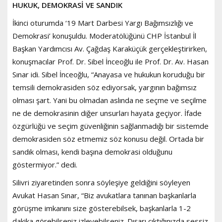
HUKUK, DEMOKRASİ VE SANDIK
İkinci oturumda ‘19 Mart Darbesi Yargı Bağımsızlığı ve
Demokrasi’ konuşuldu. Moderatölüğünü CHP İstanbul İl
Başkan Yardımcısı Av. Çağdaş Karaküçük gerçekleştirirken,
konuşmacılar Prof. Dr. Sibel İnceoğlu ile Prof. Dr. Av. Hasan
Sınar idi. Sibel İnceoğlu, “Anayasa ve hukukun koruduğu bir
temsili demokrasiden söz ediyorsak, yargının bağımsız
olması şart. Yani bu olmadan aslında ne seçme ve seçilme
ne de demokrasinin diğer unsurları hayata geçiyor. İfade
özgürlüğü ve seçim güvenliğinin sağlanmadığı bir sistemde
demokrasiden söz etmemiz söz konusu değil. Ortada bir
sandık olması, kendi başına demokrasi olduğunu
göstermiyor.” dedi.
Silivri ziyaretinden sonra söyleşiye geldiğini söyleyen
Avukat Hasan Sınar, “Biz avukatlara tanınan başkanlarla
görüşme imkanını size gösterebilsek, başkanlarla 1-2
dakika görebilseniz izleyebilseniz. Dışarı çıktığınızda sessiz