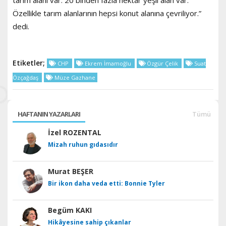
Özellikle tarım alanlarının hepsi konut alanına çevriliyor.”
dedi.
Etiketler;
CHP
Ekrem İmamoğlu
Özgür Çelik
Suat
Özçağdaş
Müze Gazhane
HAFTANIN YAZARLARI
Tümü
İzel ROZENTAL
Mizah ruhun gıdasıdır
Murat BEŞER
Bir ikon daha veda etti: Bonnie Tyler
Begüm KAKI
Hikâyesine sahip çıkanlar