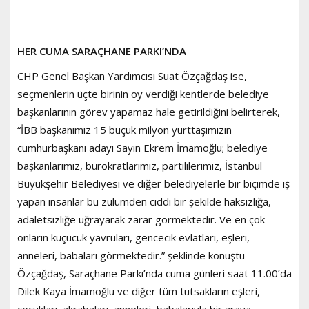
HER CUMA SARAÇHANE PARKI’NDA
CHP Genel Başkan Yardımcısı Suat Özçağdaş ise,
seçmenlerin üçte birinin oy verdiği kentlerde belediye
başkanlarının görev yapamaz hale getirildiğini belirterek,
“İBB başkanımız 15 buçuk milyon yurttaşımızın
cumhurbaşkanı adayı Sayın Ekrem İmamoğlu; belediye
başkanlarımız, bürokratlarımız, partililerimiz, İstanbul
Büyükşehir Belediyesi ve diğer belediyelerle bir biçimde iş
yapan insanlar bu zulümden ciddi bir şekilde haksızlığa,
adaletsizliğe uğrayarak zarar görmektedir. Ve en çok
onların küçücük yavruları, gencecik evlatları, eşleri,
anneleri, babaları görmektedir.” şeklinde konuştu
Özçağdaş, Saraçhane Parkı’nda cuma günleri saat 11.00’da
Dilek Kaya İmamoğlu ve diğer tüm tutsakların eşleri,
çocukları, akrabaları, anneleri, babalarıyla bir araya