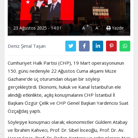
+
-
23 Ağustos 2025 - 14:01
A
A
Yazdır
Deniz Şimal Taşan
Cumhuriyet Halk Partisi (CHP), 19 Mart operasyonunun
150. günü nedeniyle 22 Ağustos Cuma akşamı Müze
Gazhane’de üç oturumdan oluşan bir söyleşi
gerçekleştirdi. Ekonomi, hukuk ve Kanal İstanbul’un ele
alındığı etkinlikte, açılış konuşmalarını CHP İstanbul İl
Başkanı Özgür Çelik ve CHP Genel Başkan Yardımcısı Suat
Özçağdaş yaptı.
Söyleşiye konuşmacı olarak; ekonomistler Güldem Atabay
ve İbrahim Kahveci, Prof. Dr. Sibel İnceoğlu, Prof. Dr. Av.
Hasan Sınar, Prof. Dr. Doğan Kantarcı ve şehir plancısı Nuri