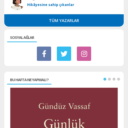
Hikâyesine sahip çıkanlar
TÜM YAZARLAR
SOSYAL AĞLAR
BU HAFTA NE YAPMALI ?