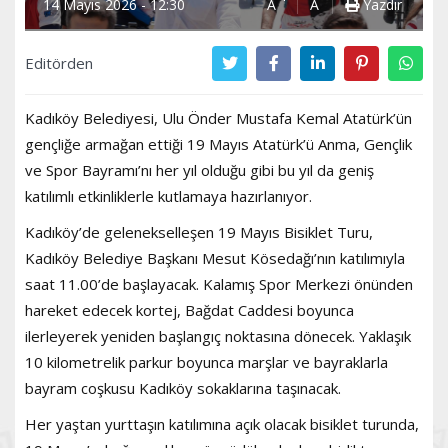
14 Mayıs 2026 - 12:30
A
A
Yazdır
Editörden
Kadıköy Belediyesi, Ulu Önder Mustafa Kemal Atatürk’ün
gençliğe armağan ettiği 19 Mayıs Atatürk’ü Anma, Gençlik
ve Spor Bayramı’nı her yıl olduğu gibi bu yıl da geniş
katılımlı etkinliklerle kutlamaya hazırlanıyor.
Kadıköy’de gelenekselleşen 19 Mayıs Bisiklet Turu,
Kadıköy Belediye Başkanı Mesut Kösedağı’nın katılımıyla
saat 11.00’de başlayacak. Kalamış Spor Merkezi önünden
hareket edecek kortej, Bağdat Caddesi boyunca
ilerleyerek yeniden başlangıç noktasına dönecek. Yaklaşık
10 kilometrelik parkur boyunca marşlar ve bayraklarla
bayram coşkusu Kadıköy sokaklarına taşınacak.
Her yaştan yurttaşın katılımına açık olacak bisiklet turunda,