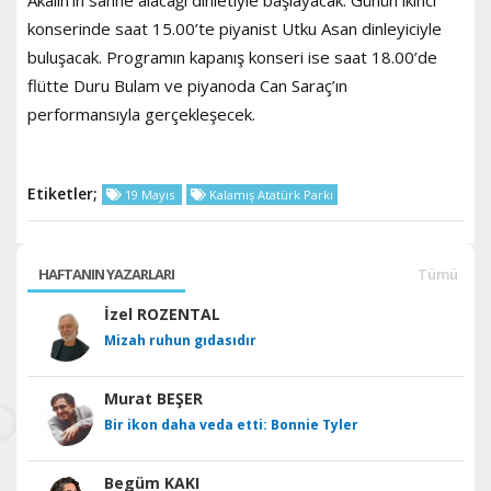
Akalın’ın sahne alacağı dinletiyle başlayacak. Günün ikinci
konserinde saat 15.00’te piyanist Utku Asan dinleyiciyle
buluşacak. Programın kapanış konseri ise saat 18.00’de
flütte Duru Bulam ve piyanoda Can Saraç’ın
performansıyla gerçekleşecek.
Etiketler;
19 Mayıs
Kalamış Atatürk Parkı
HAFTANIN YAZARLARI
Tümü
İzel ROZENTAL
Mizah ruhun gıdasıdır
Murat BEŞER
Bir ikon daha veda etti: Bonnie Tyler
Begüm KAKI