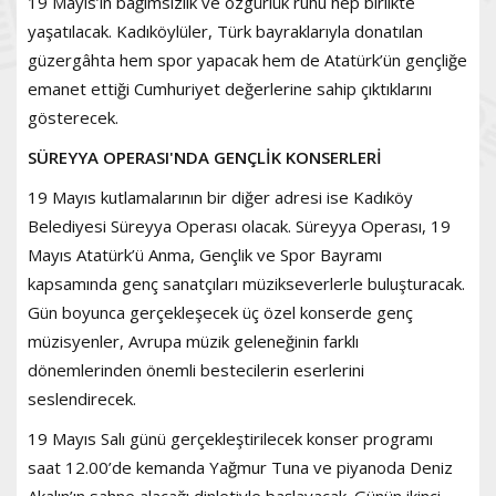
19 Mayıs’ın bağımsızlık ve özgürlük ruhu hep birlikte
yaşatılacak. Kadıköylüler, Türk bayraklarıyla donatılan
güzergâhta hem spor yapacak hem de Atatürk’ün gençliğe
emanet ettiği Cumhuriyet değerlerine sahip çıktıklarını
gösterecek.
SÜREYYA OPERASI'NDA GENÇLİK KONSERLERİ
19 Mayıs kutlamalarının bir diğer adresi ise Kadıköy
Belediyesi Süreyya Operası olacak. Süreyya Operası, 19
Mayıs Atatürk’ü Anma, Gençlik ve Spor Bayramı
kapsamında genç sanatçıları müzikseverlerle buluşturacak.
Gün boyunca gerçekleşecek üç özel konserde genç
müzisyenler, Avrupa müzik geleneğinin farklı
dönemlerinden önemli bestecilerin eserlerini
seslendirecek.
19 Mayıs Salı günü gerçekleştirilecek konser programı
saat 12.00’de kemanda Yağmur Tuna ve piyanoda Deniz