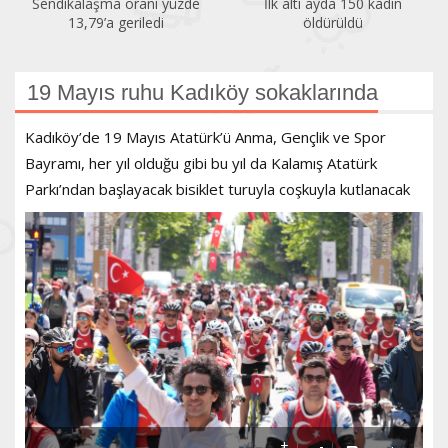
Sendikalaşma oranı yüzde
İlk altı ayda 150 kadın
13,79’a geriledi
öldürüldü
19 Mayıs ruhu Kadıköy sokaklarında
Kadıköy’de 19 Mayıs Atatürk’ü Anma, Gençlik ve Spor
Bayramı, her yıl olduğu gibi bu yıl da Kalamış Atatürk
Parkı’ndan başlayacak bisiklet turuyla coşkuyla kutlanacak
+
-