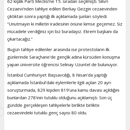
62 kişilik Parti Meclisi’ne 15. sıradan seçilmişti. Silivri
Cezaevi'nden tahliye edilen Berkay Gezgin cezaevinden
çıktıktan sonra yaptığı ilk açıklamada şunları söyledi:
“Unutmayın ki milletin iradesinin önüne kimse geçemez. Siz
mücadele verdiğiniz için biz buradayız. Ekrem başkanı da
çıkartacağız.”
Bugün tahliye edilenler arasında ise protestoların ilk
günlerinde Saraçhane'de gençlik adına kürsüden konuşma
yapan üniversite öğrencisi Selinay Uzuntel de bulunuyor.
İstanbul Cumhuriyet Başsavcılığı, 8 Nisan’da yaptığı
açıklamada İstanbul’daki eylemlerle ilgili açılan 20 ayrı
soruşturmada, 829 kişiden 819’una kamu davası açıldığını
bunlardan 278’inin tutuklu olduğunu açıklamıştı. Son üç
gündde gerçekleşen tahliyelerle birlikte birlikte
cezaevindeki tutuklu genç sayısı 80 oldu.