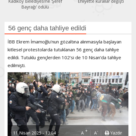
Kadıköy Belediyesi’ne ‘Şeref
Ehliyette kurallar değişti
Bayrağı’ ödülü
56 genç daha tahliye edildi
İBB Ekrem İmamoğlu'nun gözaltına alınmasıyla başlayan
kitlesel protestolarda tutuklanan 56 genç daha tahliye
edildi. Tutuklu gençlerden 102’si de 10 Nisan’da tahliye
edilmişti.
+
-
11 Nisan 2025 - 13:04
A
A
Yazdır