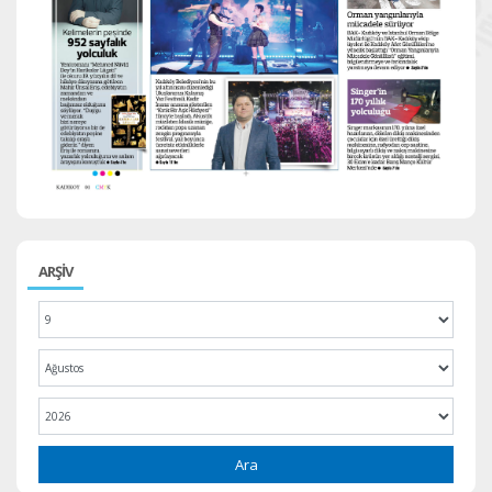
ARŞİV
Ara