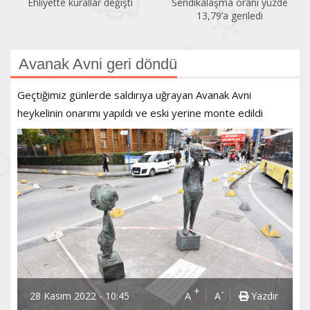
Ehliyette kurallar değişti
Sendikalaşma oranı yüzde
13,79’a geriledi
Avanak Avni geri döndü
Geçtiğimiz günlerde saldırıya uğrayan Avanak Avni
heykelinin onarımı yapıldı ve eski yerine monte edildi
+
-
28 Kasım 2022 - 10:45
A
A
Yazdır