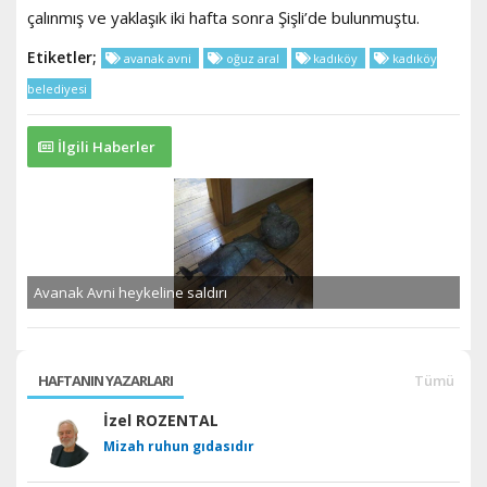
çalınmış ve yaklaşık iki hafta sonra Şişli’de bulunmuştu.
Etiketler;
avanak avni
oğuz aral
kadıköy
kadıköy
belediyesi
İlgili Haberler
Avanak Avni heykeline saldırı
HAFTANIN YAZARLARI
Tümü
İzel ROZENTAL
Mizah ruhun gıdasıdır