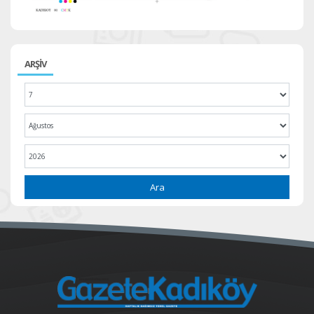
ARŞİV
Ara