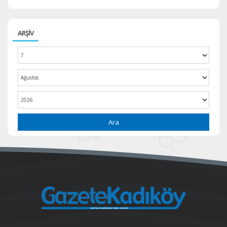
ARŞİV
Ara