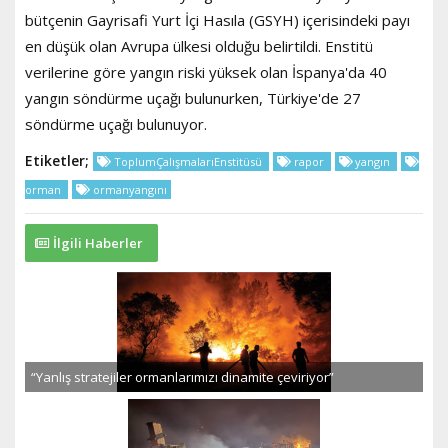
bütçenin Gayrisafi Yurt İçi Hasıla (GSYH) içerisindeki payı
en düşük olan Avrupa ülkesi olduğu belirtildi. Enstitü
verilerine göre yangın riski yüksek olan İspanya'da 40
yangın söndürme uçağı bulunurken, Türkiye'de 27
söndürme uçağı bulunuyor.
Etiketler;
ToplumÇalışmalarıEnstitüsü
rapor
yangın
orman
ormanyangını
İlgili Haberler
“Yanlış stratejiler ormanlarımızı dinamite çeviriyor”