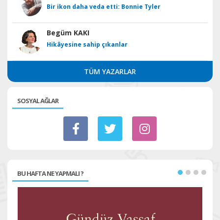
Bir ikon daha veda etti: Bonnie Tyler
Begüm KAKI
Hikâyesine sahip çıkanlar
TÜM YAZARLAR
SOSYAL AĞLAR
BU HAFTA NE YAPMALI ?