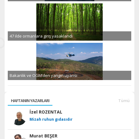
47 ilde ormanlara giriş yasaklandı
Bakanlık ve OGM’den yangın uyarısı
HAFTANIN YAZARLARI
Tümü
İzel ROZENTAL
Mizah ruhun gıdasıdır
Murat BEŞER