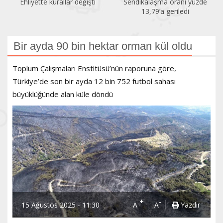
Ehliyette kurallar değişti
Sendikalaşma oranı yüzde
13,79’a geriledi
Bir ayda 90 bin hektar orman kül oldu
Toplum Çalışmaları Enstitüsü’nün raporuna göre,
Türkiye’de son bir ayda 12 bin 752 futbol sahası
büyüklüğünde alan küle döndü
+
-
15 Ağustos 2025 - 11:30
A
A
Yazdır