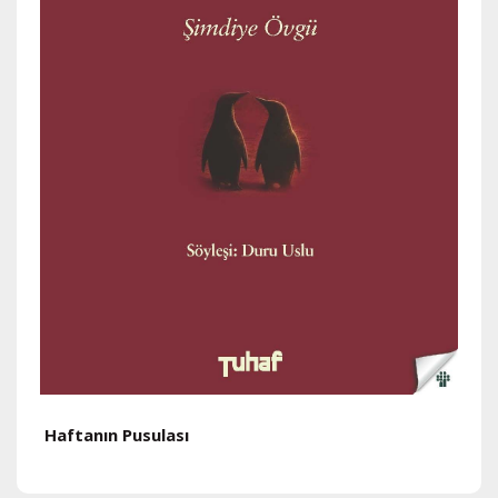
Haftanın Pusulası
H