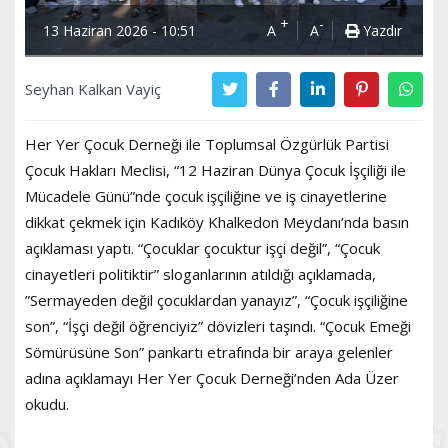
+
-
13 Haziran 2026 - 10:51
A
A
Yazdır
Seyhan Kalkan Vayiç
Her Yer Çocuk Derneği ile Toplumsal Özgürlük Partisi
Çocuk Hakları Meclisi, “12 Haziran Dünya Çocuk İşçiliği ile
Mücadele Günü”nde çocuk işçiliğine ve iş cinayetlerine
dikkat çekmek için Kadıköy Khalkedon Meydanı’nda basın
açıklaması yaptı. “Çocuklar çocuktur işçi değil”, “Çocuk
cinayetleri politiktir” sloganlarının atıldığı açıklamada,
”Sermayeden değil çocuklardan yanayız”, “Çocuk işçiliğine
son”, “İşçi değil öğrenciyiz” dövizleri taşındı. “Çocuk Emeği
Sömürüsüne Son” pankartı etrafında bir araya gelenler
adına açıklamayı Her Yer Çocuk Derneği’nden Ada Üzer
okudu.