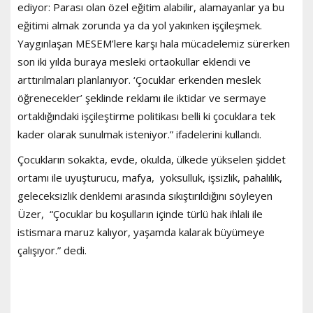
ediyor: Parası olan özel eğitim alabilir, alamayanlar ya bu
eğitimi almak zorunda ya da yol yakınken işçileşmek.
Yaygınlaşan MESEM’lere karşı hala mücadelemiz sürerken
son iki yılda buraya mesleki ortaokullar eklendi ve
arttırılmaları planlanıyor. ‘Çocuklar erkenden meslek
öğrenecekler’ şeklinde reklamı ile iktidar ve sermaye
ortaklığındaki işçileştirme politikası belli ki çocuklara tek
kader olarak sunulmak isteniyor.” ifadelerini kullandı.
Çocukların sokakta, evde, okulda, ülkede yükselen şiddet
ortamı ile uyuşturucu, mafya, yoksulluk, işsizlik, pahalılık,
geleceksizlik denklemi arasında sıkıştırıldığını söyleyen
Üzer, “Çocuklar bu koşulların içinde türlü hak ihlali ile
istismara maruz kalıyor, yaşamda kalarak büyümeye
çalışıyor.” dedi.