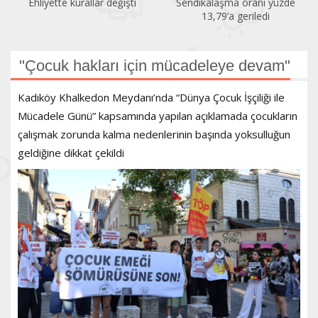
llar değişti
Sendikalaşma oranı yüzde
İlk altı ayda 1
13,79’a geriledi
öldürüld
"Çocuk hakları için mücadeleye devam"
Kadıköy Khalkedon Meydanı’nda “Dünya Çocuk İşçiliği ile
Mücadele Günü” kapsamında yapılan açıklamada çocukların
çalışmak zorunda kalma nedenlerinin başında yoksulluğun
geldiğine dikkat çekildi