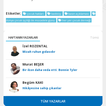
Etiketler;
çocuk hakları
kadıköy
basın açıklaması
dünya çocuk işçiliği ile mücadele günü
her yer çocuk derneği
HAFTANIN YAZARLARI
Tümü
İzel ROZENTAL
Mizah ruhun gıdasıdır
Murat BEŞER
Bir ikon daha veda etti: Bonnie Tyler
Begüm KAKI
Hikâyesine sahip çıkanlar
TÜM YAZARLAR