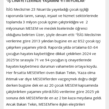
“İŞ CİNAYETLERİNDE YAŞAMINI YİTİRİYORLAR”
İSİG Meclisi’nin 23 Nisan’da yayınladığı çocuk işçiliği
raporunda tarım, sanayi, inşaat ve hizmet sektörlerinde
toplamda 3 milyon çocuk işçinin çalıştırıldığını ve 2
milyonunun MESEM ve meslek liselerinde öğrenci
olduğunu belirten Üzer, şöyle devam etti: “İSİG Meclisi’nin
verilerine göre 2013 yılından bugüne en az 852 çocuk işçi
çalışırken yaşamını yitirdi. Raporda yılda ortalama 63-64
çocuğun hayatını kaybettiğine dikkat çekilirken 2024 ve
2025’te sırasıyla 71 ve 94 çocuğun iş cinayetlerinde
hayatını kaybetmesi durumun vahametini ortaya koydu.
Her fırsatta MESEM’leri öven Bakan Tekin, ‘Kaza olma
ihtimali var diye MESEM’lerden vazgeçmek doğru değil’
derken bugüne dek en az 20 çocuk MESEM kapsamında
çalıştırılırken yaşamını yitirdi.İSİG verilerine göre 2025 yılı
sonuna dek MESEM’lerde en az 2 bin kaza meydana geldi.
Ancak Bakan Tekin, MESEM’lere ilişkin eleştirileri