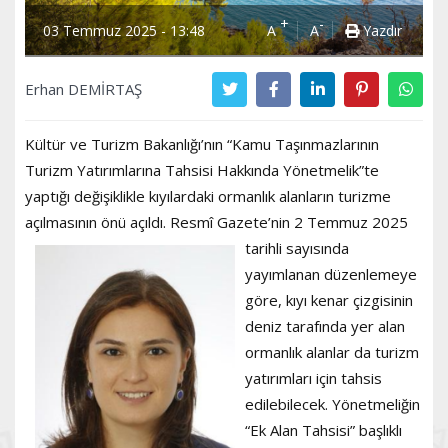
+
-
03 Temmuz 2025 - 13:48
A
A
Yazdır
Erhan DEMİRTAŞ
Kültür ve Turizm Bakanlığı’nın “Kamu Taşınmazlarının
Turizm Yatırımlarına Tahsisi Hakkında Yönetmelik”te
yaptığı değişiklikle kıyılardaki ormanlık alanların turizme
açılmasının önü açıldı. Resmî Gazete’nin 2 Temmuz 2025
tarihli sayısında
yayımlanan düzenlemeye
göre, kıyı kenar çizgisinin
deniz tarafında yer alan
ormanlık alanlar da turizm
yatırımları için tahsis
edilebilecek. Yönetmeliğin
“Ek Alan Tahsisi” başlıklı