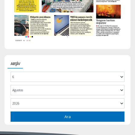
ARŞİV
Ara