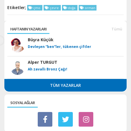
Etiketler;
çmo
çevre
doğa
orman
HAFTANIN YAZARLARI
Tümü
Büşra Küçük
Devleşen “ben”ler, tükenen çiftler
Alper TURGUT
Ah zavallı Bronz Çağı!
TÜM YAZARLAR
SOSYAL AĞLAR