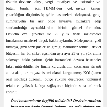
riskinin devlette oluşu, vergi muafiyet ve istisnaları ve
bütün bunlar için TBMM’den çok sayıda kanun
çıkarıldığını düşünürsek; şehir hastaneleri sözleşmesi, genç
cumhuriyetin bir asır önce kıyasıya müzakere edip
sınırlandırdığı ayrıcalıklardan birinin güncel formudur.
Devletin özel şirketler ile 25 yıllık ticari sözleşmeler
imzalaması maalesef birçok hakka aykırıdır. Sözleşmeleri gizli
tutmaya, gizli sözleşmeler ile girdiği taahhütler sonucu, devlet
bütçesini her bir şirket açısından ayrı ayrı 25’er yıl yük altına
sokmaya hakkı yoktur. Şehir hastaneleri devasa hastaneler
fakat müteahhitler ile finans kuruluşlarının çıkarlarını garanti
altına alan, bir imtiyaz sistemi olarak kurgulanmış. KÖİ (kamu
özel işbirliği) düzenini, bütçe yükünü düşürecek, toplumsal
refaha en yüksek katkıyı sağlayacak biçimde sona erdirmek
zorunlu.
Özel hastanelerde örgütlü müsünüz? Devlette randevu