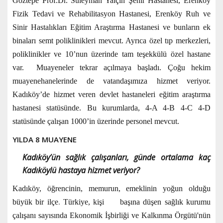
Göztepe Prof.Dr. Süleyman Yalçın Şehir Hastanesi, Erenköy
Fizik Tedavi ve Rehabilitasyon Hastanesi, Erenköy Ruh ve
Sinir Hastalıkları Eğitim Araştırma Hastanesi ve bunların ek
binaları semt poliklinikleri mevcut. Ayrıca özel tıp merkezleri,
poliklinikler ve 10’nun üzerinde tam teşekkülü özel hastane
var. Muayeneler tekrar açılmaya başladı. Çoğu hekim
muayenehanelerinde de vatandaşımıza hizmet veriyor.
Kadıköy’de hizmet veren devlet hastaneleri eğitim araştırma
hastanesi statüsünde. Bu kurumlarda, 4-A 4-B 4-C 4-D
statüsünde çalışan 1000’in üzerinde personel mevcut.
YILDA 8 MUAYENE
Kadıköy’ün sağlık çalışanları, günde ortalama kaç
Kadıköylü hastaya hizmet veriyor?
Kadıköy, öğrencinin, memurun, emeklinin yoğun olduğu
büyük bir ilçe
.
Türkiye, kişi başına düşen sağlık kurumu
çalışanı sayısında Ekonomik İşbirliği ve Kalkınma Örgütü'nün