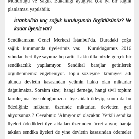
Müdürlüğü ve Sağlık Bakanlığı ayağıyla çok iyi bir sağlık
planlaması yapılabilir.
İstanbul'da kaç sağlık kuruluşunda örgütlüsünüz? Ne
kadar üyeniz var?
Sendikamızın Genel Merkezi İstanbul’da. Buradaki çoğu
sağlık kurumunda üyelerimiz var. Kurulduğumuz 2016
yılından beri üye sayımız hep arttı. Lakin ülkemizde gerçek bir
sendikacılık yapılamıyor. Sendikal barajlar getirilerek
örgütlenmemiz engelleniyor. Toplu sözleşme ikramiyesi adı
altında devletin kasasından yetimin hakkı olan miktarlar
dağıtılmakta. Soralım size; hangi derneğe, hangi sivil toplum
kuruluşuna üye olduğunuzda üye aidatı ödeyip, sonra da bu
ödediğiniz miktarın üzerinde miktarları devletten geri
alıyorsunuz ? Cevabınız ‘Almıyoruz’ olacaktır. Yetkili sendika
üyeleri ödedikleri üye aidatları üzerinden ücret alıyor, baraja
takılan sendika üyeleri de yine devletin kasasından ödemeler