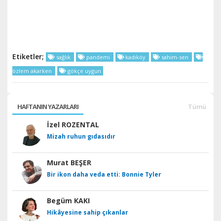
Etiketler;
sağlık
pandemi
kadıköy
sahim-sen
özlem akarken
gökçe uygun
HAFTANIN YAZARLARI
Tümü
İzel ROZENTAL
Mizah ruhun gıdasıdır
Murat BEŞER
Bir ikon daha veda etti: Bonnie Tyler
Begüm KAKI
Hikâyesine sahip çıkanlar