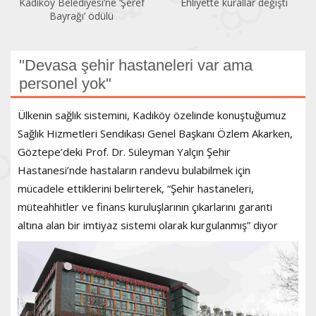
Ehliyette kurallar değişti
Sendikalaşma oranı yüzde
13,79’a geriledi
"Devasa şehir hastaneleri var ama
personel yok"
Ülkenin sağlık sistemini, Kadıköy özelinde konuştuğumuz
Sağlık Hizmetleri Sendikası Genel Başkanı Özlem Akarken,
Göztepe’deki Prof. Dr. Süleyman Yalçın Şehir
Hastanesi’nde hastaların randevu bulabilmek için
mücadele ettiklerini belirterek, “Şehir hastaneleri,
müteahhitler ve finans kuruluşlarının çıkarlarını garanti
altına alan bir imtiyaz sistemi olarak kurgulanmış” diyor