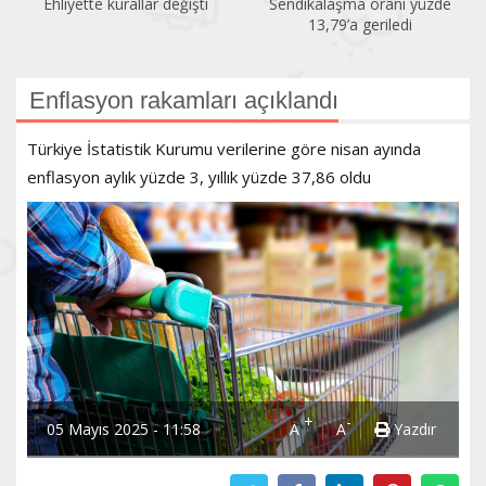
Ehliyette kurallar değişti
Sendikalaşma oranı yüzde
13,79’a geriledi
Enflasyon rakamları açıklandı
Türkiye İstatistik Kurumu verilerine göre nisan ayında
enflasyon aylık yüzde 3, yıllık yüzde 37,86 oldu
+
-
05 Mayıs 2025 - 11:58
A
A
Yazdır