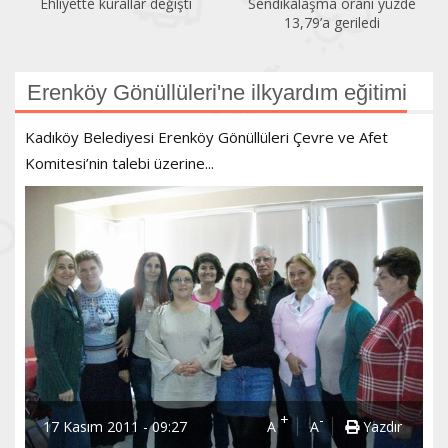
Ehliyette kurallar değişti
Sendikalaşma oranı yüzde
13,79’a geriledi
Erenköy Gönüllüleri'ne ilkyardım eğitimi
Kadıköy Belediyesi Erenköy Gönüllüleri Çevre ve Afet
Komitesi’nin talebi üzerine...
+
-
17 Kasım 2011 - 09:27
A
A
Yazdır