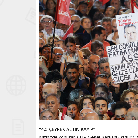
“4,5 ÇEYREK ALTIN KAYIP”
Mitingde konuşan CHP Genel Başkanı Özgür Öze