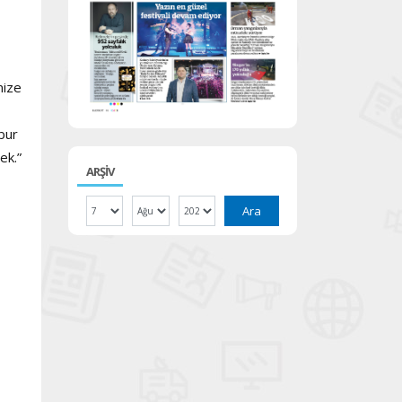
mize
bur
ek.”
ARŞİV
Ara