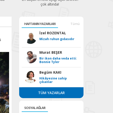
HAFTANIN YAZARLARI
Tümü
İzel ROZENTAL
Mizah ruhun gıdasıdır
6
Murat BEŞER
Bir ikon daha veda etti:
Bonnie Tyler
Begüm KAKI
Hikâyesine sahip
çıkanlar
TÜM YAZARLAR
SOSYAL AĞLAR