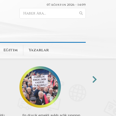
07 Ağustos 2026 - 14:09
Eğitim
Yazarlar
rının
74 kuruluştan COP31’e sağlık çağrısı
Mesleğin yükü 