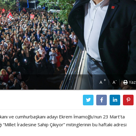
+
-
A
A
Yaz
şkanı ve cumhurbaşkanı adayı Ekrem İmamoğlu’nun 23 Mart’ta
Millet İradesine Sahip Çıkıyor” mitinglerinin bu haftaki adresi