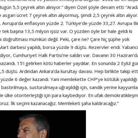
ugün 5,5 çeyrek altın alınıyor.” diyen Özel şöyle devam etti: “Arad
sgari ücret 7 çeyrek altın alıyormuş, şimdi 2,5 çeyrek altın alıyor
ıp. Avrupa’da enflasyon yüzde 2. Türkiye’de yüzde 33,27. Avrupa Bir
 tek başına 13,5 milyon işsiz var. O yüzden öyle bir hale geldi ki
ni doğrultması mümkün değil. Peki, çare ne? Çare hiç şüphe yok
art darbesi yapıldı, borsa yüzde 9 düştü. Rezervler eridi. Yabancı
iyor, Cumhuriyet Halk Partisi’ne saldırı var. Davanın 30 Haziran’d
azandı. 15’i gelirken kötü haberler yaydılar. En sonunda 2 Eylül gü
6,5 düştü. Ardından Ankara’da kurultay davası. Hep birlikte takip ett
 yüzde 6 değer kazandı. Yani memlekette CHP’ye kötülük yapıldığı 
ti bastırılmaya, susturulmaya uğraşıldığı için, sandık yerine kayyuml
 ülke otoriterleştiği için para kaybediyor. En ufak demokratikleş
ruz. İlk seçimi kazanacağız. Memleketi şaha kaldıracağız.”