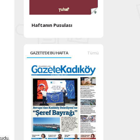
Haftanın Pusulası
Haftanın Pusul
GAZETE'DE BU HAFTA
Tümü
kudu.