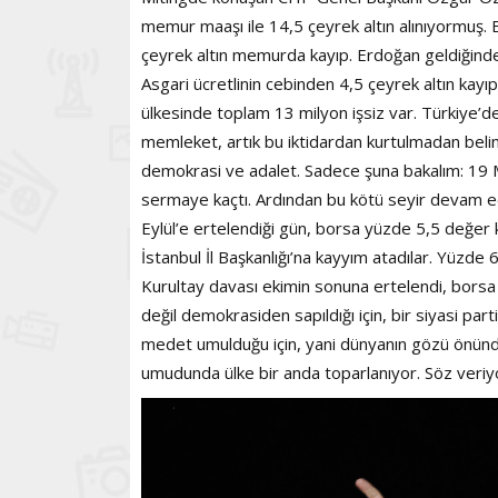
memur maaşı ile 14,5 çeyrek altın alınıyormuş. B
çeyrek altın memurda kayıp. Erdoğan geldiğinde a
Asgari ücretlinin cebinden 4,5 çeyrek altın kay
ülkesinde toplam 13 milyon işsiz var. Türkiye’de
memleket, artık bu iktidardan kurtulmadan beli
demokrasi ve adalet. Sadece şuna bakalım: 19 M
sermaye kaçtı. Ardından bu kötü seyir devam ed
Eylül’e ertelendiği gün, borsa yüzde 5,5 değer k
İstanbul İl Başkanlığı’na kayyım atadılar. Yüzde 
Kurultay davası ekimin sonuna ertelendi, borsa
değil demokrasiden sapıldığı için, bir siyasi par
medet umulduğu için, yani dünyanın gözü önünde
umudunda ülke bir anda toparlanıyor. Söz veriyo