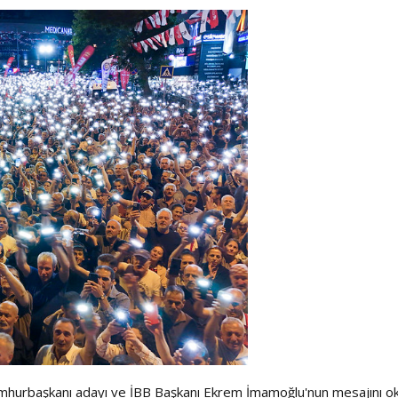
Haftanın Sinevizyonu
Haftanın Pusulası
cumhurbaşkanı adayı ve İBB Başkanı Ekrem İmamoğlu'nun mesajını o