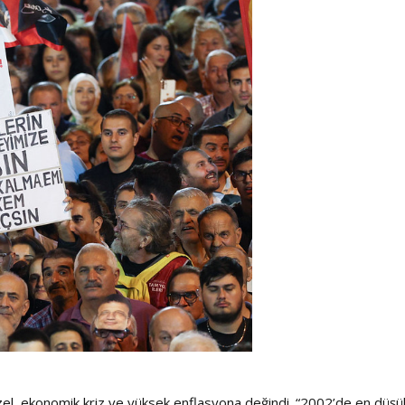
l, ekonomik kriz ve yüksek enflasyona değindi. “2002’de en düşü