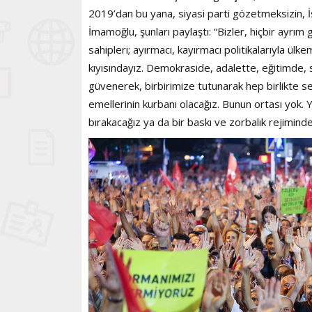
2019’dan bu yana, siyasi parti gözetmeksizin, İs
İmamoğlu, şunları paylaştı: “Bizler, hiçbir ayrı
sahipleri; ayırmacı, kayırmacı politikalarıyla ül
kıyısındayız. Demokraside, adalette, eğitimde, sa
güvenerek, birbirimize tutunarak hep birlikte se
emellerinin kurbanı olacağız. Bunun ortası yok.
bırakacağız ya da bir baskı ve zorbalık rejimind