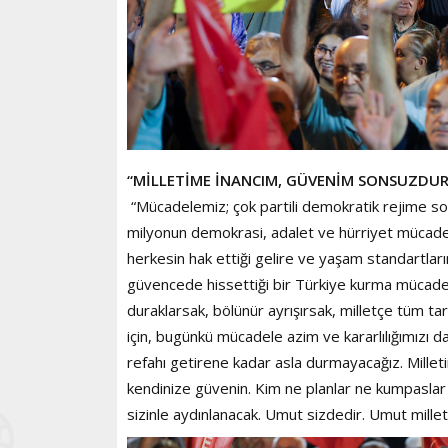
“MİLLETİME İNANCIM, GÜVENİM SONSUZDUR
“Mücadelemiz; çok partili demokratik rejime son
milyonun demokrasi, adalet ve hürriyet mücadel
herkesin hak ettiği gelire ve yaşam standartların
güvencede hissettiği bir Türkiye kurma mücade
duraklarsak, bölünür ayrışırsak, milletçe tüm tari
için, bugünkü mücadele azim ve kararlılığımızı
refahı getirene kadar asla durmayacağız. Millet
kendinize güvenin. Kim ne planlar ne kumpaslar 
sizinle aydınlanacak. Umut sizdedir. Umut millet