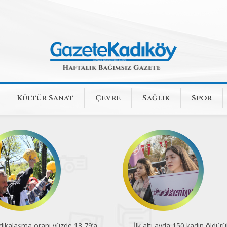
Kültür Sanat
Çevre
Sağlık
Spor
k altı ayda 150 kadın öldürüldü
En düşük emekli aylığı açlık sını