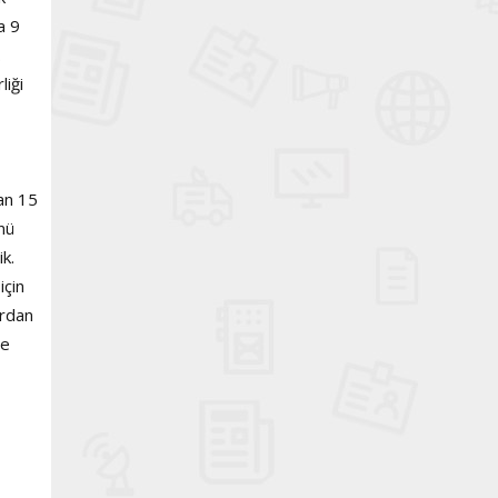
a 9
.
liği
an 15
nü
ik.
için
ardan
me