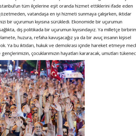
tanbul’un tüm ilçelerine eşit oranda hizmet ettiklerini ifade eden
m gözetmeden, vatandaşa en iyi hizmeti sunmaya çalışırken, iktidar
kemizi bir uçurumun kıyısına sürükledi. Ekonomide bir uçurumun
ğlıkta, dış politikada bir uçurumun kıyısındayız. Ya milletçe birbiri
lamete, huzura, refaha kavuşacağız ya da bir avuç insanın kişisel
 Yok. Ya bu iktidarı, hukuk ve demokrasi içinde hareket etmeye mec
e gençlerimizin, çocuklarımızın hayatları kararacak, umutları tükenec