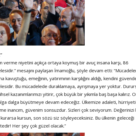
”
 verme niyetini açıkça ortaya koymuş bir avuç insana karşı, 86
esidir.” mesajını paylaşan İmamoğlu, şöyle devam etti: “Mücadele
a kavuştuğu, emeğinin, yatırımının karşılığını aldığı, kendini güvend
lesidir. Bu mücadelede duraklamaya, ayrışmaya yer yoktur. Durur
hsel kazanımlarımızı yitirir, çok büyük bir yıkımla baş başa kalırız. 
 dalga dalga büyütmeye devam edeceğiz. Ülkemize adaleti, hürriyeti
ime inancım, güvenim sonsuzdur. Sizleri çok seviyorum. Değerinizi b
kurarsa kursun, son sözü siz söyleyeceksiniz. Bu ülkenin geleceği
tedir! Her şey çok güzel olacak.”