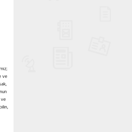
miz;
e ve
sak,
Onun
 ve
ilin,