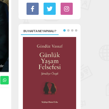
BU HAFTA NE YAPMALI ?
dır