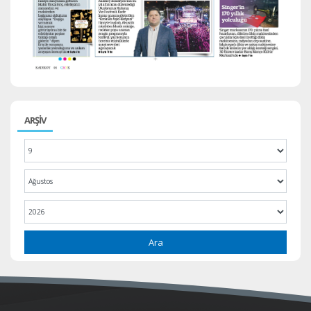
ARŞİV
Ara