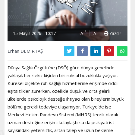
+
-
15 Mayıs 2026 - 10:17
A
A
Yazdır
Erhan DEMİRTAŞ
Dünya Sağlık Örgütü’ne (DSÖ) göre dünya genelinde
yaklaşık her sekiz kişiden biri ruhsal bozuklukla yaşıyor.
Küresel ölçekte ruh sağlığı hizmetlerine erişimde ciddi
eşitsizlikler sürerken, özellikle düşük ve orta gelirli
ülkelerde psikolojik desteğe ihtiyacı olan bireylerin büyük
bölümü gerekli tedaviye ulaşamıyor. Türkiye’de ise
Merkezi Hekim Randevu Sistemi (MHRS) teorik olarak
uzman desteğine erişimi kolaylaştırsa da psikiyatrist
sayısındaki yetersizlik, artan talep ve uzun bekleme