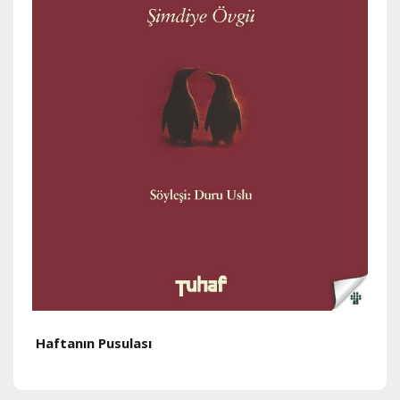
Haftanın Pusulası
H