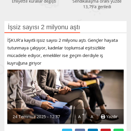
Ehliyette kurallar değişti
Sendikalaşma oranı yüzde
13,79’a geriledi
İşsiz sayısı 2 milyonu aştı
İŞKUR’a kayıtlı işsiz sayısı 2 milyonu aştı. Gençler hayata
tutunmaya çalışıyor, kadınlar toplumsal eşitsizlikle
mücadele ediyor, emekliler ise geçim derdiyle iş
kuyruğuna giriyor
+
-
24 Temmuz 2025 - 12:37
A
A
Yazdır