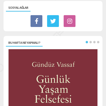
SOSYAL AĞLAR
BU HAFTA NE YAPMALI ?