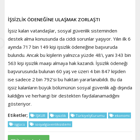
İŞSİZLİK ÖDENEĞİNE ULAŞMAK ZORLAŞTI
İşsiz kalan vatandaşlar, sosyal güvenlik sisteminden
destek alma konusunda da ciddi sorunlar yaşıyor. Yılın ilk 6
ayında 717 bin 149 kişi işsizlik ödeneğine başvuruda
bulundu. Ancak bu kişilerin yalnızca yüzde 48'i, yani 343 bin
563 kişi işsizlik maaşı almaya hak kazandı. İşsizlik ödeneği
başvurusunda bulunan 60 yaş ve üzeri 4 bin 847 kişiden
ise sadece 2 bin 792'si bu haktan yararlanabildi. Bu da
işsiz kalanların büyük bölümünün sosyal güvenlik ağı dışında
kaldığını ve herhangi bir destekten faydalanamadığını
gösteriyor.
Etiketler;
İŞKUR
işsizlik
TürkiyeİşKurumu
ekonomi
işgücü
sosyalgüvenliksistemi