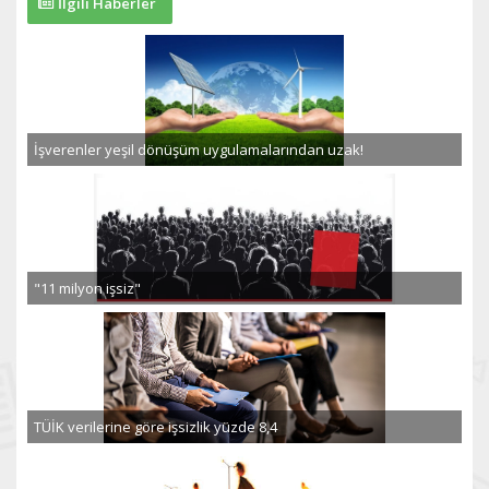
İlgili Haberler
İşverenler yeşil dönüşüm uygulamalarından uzak!
"11 milyon işsiz"
TÜİK verilerine göre işsizlik yüzde 8,4