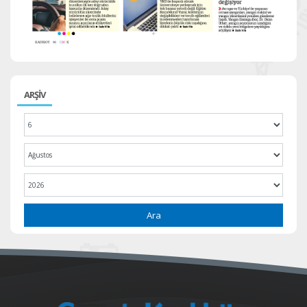
ARŞİV
Ara