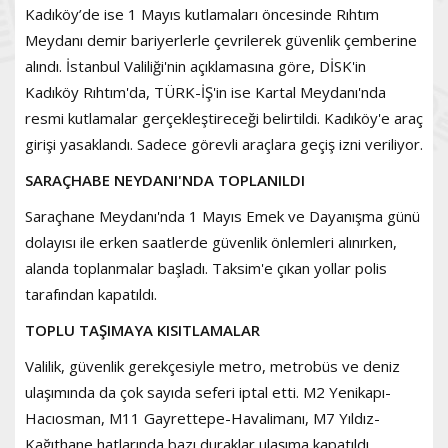
Kadıköy’de ise 1 Mayıs kutlamaları öncesinde Rıhtım
Meydanı demir bariyerlerle çevrilerek güvenlik çemberine
alındı. İstanbul Valiliği'nin açıklamasına göre, DİSK'in
Kadıköy Rıhtım'da, TÜRK-İŞ'in ise Kartal Meydanı'nda
resmi kutlamalar gerçekleştireceği belirtildi. Kadıköy'e araç
girişi yasaklandı. Sadece görevli araçlara geçiş izni veriliyor.
SARAÇHABE NEYDANI'NDA TOPLANILDI
Saraçhane Meydanı'nda 1 Mayıs Emek ve Dayanışma günü
dolayısı ile erken saatlerde güvenlik önlemleri alınırken,
alanda toplanmalar başladı. Taksim'e çıkan yollar polis
tarafından kapatıldı.
TOPLU TAŞIMAYA KISITLAMALAR
Valilik, güvenlik gerekçesiyle metro, metrobüs ve deniz
ulaşımında da çok sayıda seferi iptal etti. M2 Yenikapı-
Hacıosman, M11 Gayrettepe-Havalimanı, M7 Yıldız-
Kağıthane hatlarında bazı duraklar ulaşıma kapatıldı.