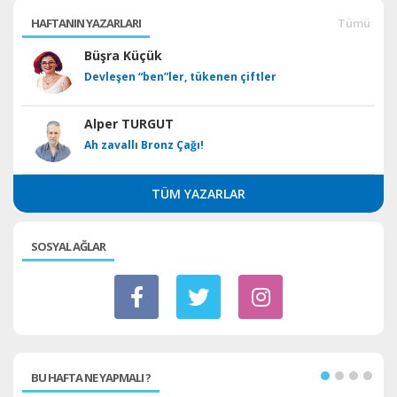
HAFTANIN YAZARLARI
Tümü
Büşra Küçük
Devleşen “ben”ler, tükenen çiftler
Alper TURGUT
Ah zavallı Bronz Çağı!
TÜM YAZARLAR
SOSYAL AĞLAR
BU HAFTA NE YAPMALI ?