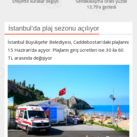
 değişti
Sendikalaşma oranı yüzde
İlk altı ayda 150 k
13,79’a geriledi
öldürüldü
İstanbul’da plaj sezonu açılıyor
İstanbul Büyükşehir Belediyesi, Caddebostan’daki plajlarını
15 Haziran’da açıyor. Plajların giriş ücretleri ise 30 ila 60
TL arasında değişiyor
+
-