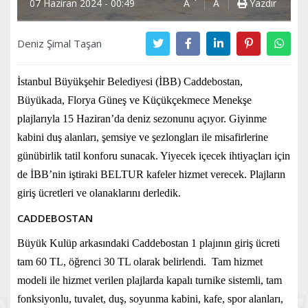
07 Haziran 2024 - 00:49
A
A
Yazdır
Deniz Şimal Taşan
İstanbul Büyükşehir Belediyesi (İBB) Caddebostan,
Büyükada, Florya Güneş ve Küçükçekmece Menekşe
plajlarıyla 15 Haziran’da deniz sezonunu açıyor. Giyinme
kabini duş alanları, şemsiye ve şezlongları ile misafirlerine
günübirlik tatil konforu sunacak. Yiyecek içecek ihtiyaçları için
de İBB’nin iştiraki BELTUR kafeler hizmet verecek. Plajların
giriş ücretleri ve olanaklarını derledik.
CADDEBOSTAN
Büyük Kulüp arkasındaki Caddebostan 1 plajının giriş ücreti
tam 60 TL, öğrenci 30 TL olarak belirlendi. Tam hizmet
modeli ile hizmet verilen plajlarda kapalı turnike sistemli, tam
fonksiyonlu, tuvalet, duş, soyunma kabini, kafe, spor alanları,