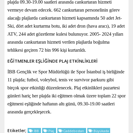
plajda 09.30-19.00 saatleri arasında cankurtaran hizmeti
vermeye devam edecek. 662 cankurtaran personelinin görev
alacağı plajlarda cankurtaran hizmeti kapsamında 50 adet Jet-
Ski, dört adet kurtarma botu, iki adet dron (hava aracı), 19 adet
ATV, 244 adet gözetleme kulesi bulunuyor.
2005- 2024 yılları
arasında cankurtaran hizmeti verilen plajlarda boğulma
tehlikesi geçiren 72 bin 996 kişi kurtarıldı.
EĞİTMENLER EŞLİĞİNDE PLAJ ETKİNLİKLERİ
İBB Gençlik ve Spor Müdürlüğü ile Spor İstanbul iş birliğinde
11 plajda; futbol, voleybol, tenis ve survivor parkuru gibi
birçok spor etkinliği düzenlenecek. Plaj etkinlikleri pazartesi
günleri hariç her plajda iki eğitmen olmak üzere toplam 22 spor
eğitmeni eşliğinde haftanın altı günü, 09.30-19.00 saatleri
arasında gerçekleşecek.
Etiketler;
İBB
Plaj
Caddebostan
Büyükada