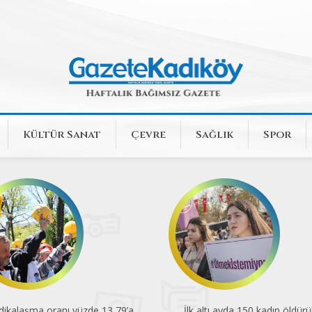
Kültür Sanat
Çevre
Sağlık
Spor
k altı ayda 150 kadın öldürüldü
En düşük emekli aylığı açlık sın