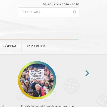
08 Ağustos 2026 - 20:10
Eğitim
Yazarlar
ırının
74 kuruluştan COP31’e sağlık çağrısı
Mesleğin yükü