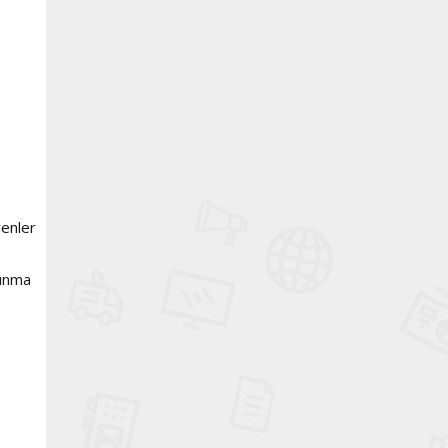
yenler
kınma