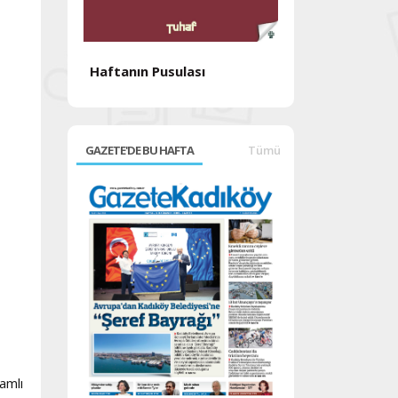
Haftanın Pusulası
Haftanın Pusul
GAZETE'DE BU HAFTA
Tümü
samlı