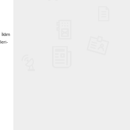
 İklim
leri-