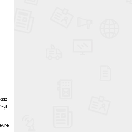
ksız
eşil
Çevre