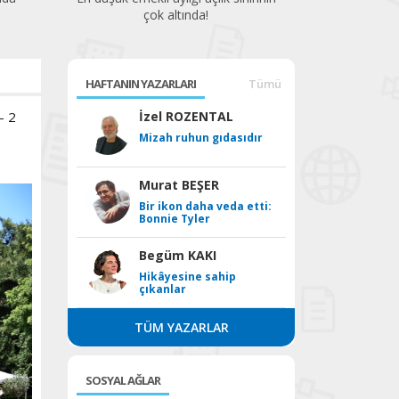
HAFTANIN YAZARLARI
Tümü
- 2
İzel ROZENTAL
Mizah ruhun gıdasıdır
Murat BEŞER
Bir ikon daha veda etti:
Bonnie Tyler
Begüm KAKI
Hikâyesine sahip
çıkanlar
TÜM YAZARLAR
SOSYAL AĞLAR