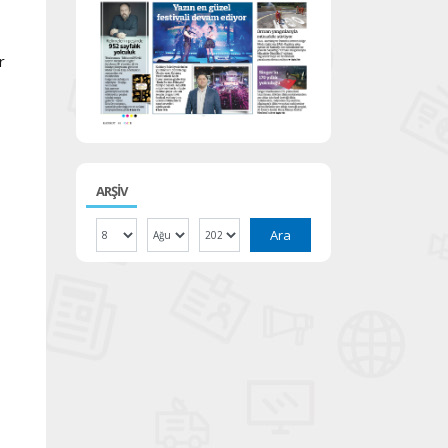
r
ARŞİV
Ara