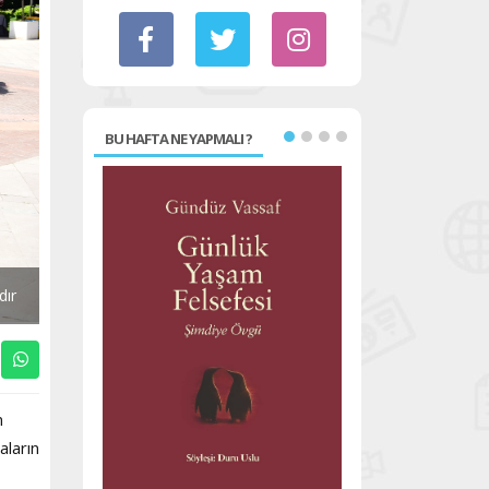
BU HAFTA NE YAPMALI ?
dır
n
aların