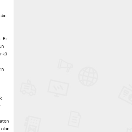
adın
e
. Bir
un
ünkü
in
k.
e
.
zaten
 olan