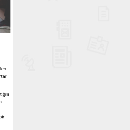
 Ben
tar’
iğini
a
bir