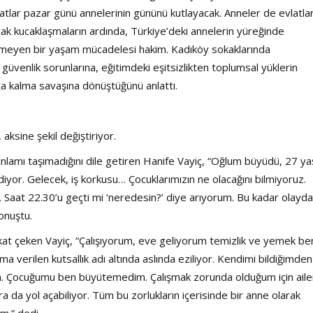
latlar pazar günü annelerinin gününü kutlayacak. Anneler de evlatla
 sıcak kucaklaşmaların ardında, Türkiye’deki annelerin yüreğinde
ilmeyen bir yaşam mücadelesi hakim. Kadıköy sokaklarında
enlik sorunlarına, eğitimdeki eşitsizlikten toplumsal yüklerin
ta kalma savaşına dönüştüğünü anlattı.
aksine şekil değiştiriyor.
anlamı taşımadığını dile getiren Hanife Vayiç, “Oğlum büyüdü, 27 ya
yor. Gelecek, iş korkusu… Çocuklarımızın ne olacağını bilmiyoruz.
 Saat 22.30’u geçti mi ‘neredesin?’ diye arıyorum. Bu kadar olayd
onuştu.
kkat çeken Vayiç, “Çalışıyorum, eve geliyorum temizlik ve yemek be
a verilen kutsallık adı altında aslında eziliyor. Kendimi bildiğimden
m. Çocuğumu ben büyütemedim. Çalışmak zorunda olduğum için ail
a da yol açabiliyor. Tüm bu zorlukların içerisinde bir anne olarak