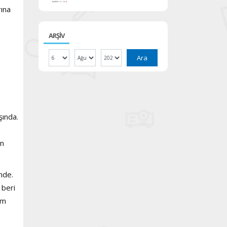
rına
ARŞİV
Ara
şında.
an
nde.
 beri
em