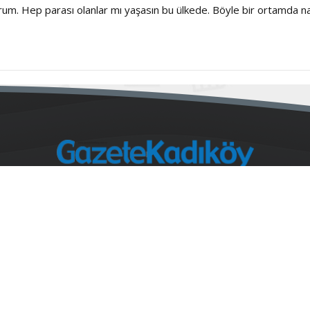
yorum. Hep parası olanlar mı yaşasın bu ülkede. Böyle bir ortamda na
fa
E-Gazete
Reklam
Künye
İletişim
Y
Hasanpaşa Mahallesi Sarayardi Caddesi No: 98 Kat: 1 Kadıköy / İSTANBUL