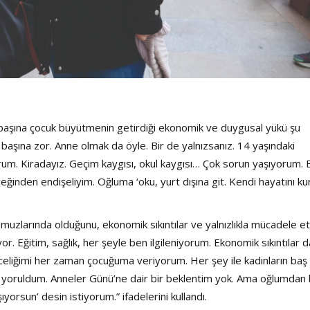
 başına çocuk büyütmenin getirdiği ekonomik ve duygusal yükü şu
ı başına zor. Anne olmak da öyle. Bir de yalnızsanız. 14 yaşındaki
rum. Kiradayız. Geçim kaygısı, okul kaygısı… Çok sorun yaşıyorum.
en endişeliyim. Oğluma ‘oku, yurt dışına git. Kendi hayatını kur
uzlarında olduğunu, ekonomik sıkıntılar ve yalnızlıkla mücadele ett
r. Eğitim, sağlık, her şeyle ben ilgileniyorum. Ekonomik sıkıntılar d
eliğimi her zaman çocuğuma veriyorum. Her şey ile kadınların baş
 yoruldum. Anneler Günü’ne dair bir beklentim yok. Ama oğlumdan 
yorsun’ desin istiyorum.” ifadelerini kullandı.