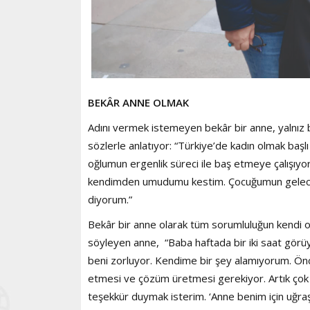
BEKÂR ANNE OLMAK
Adını vermek istemeyen bekâr bir anne, yalnız
sözlerle anlatıyor: “Türkiye’de kadın olmak başl
oğlumun ergenlik süreci ile baş etmeye çalışıyo
kendimden umudumu kestim. Çocuğumun geleceğind
diyorum.”
Bekâr bir anne olarak tüm sorumluluğun kendi om
söyleyen anne, “Baba haftada bir iki saat görüyo
beni zorluyor. Kendime bir şey alamıyorum. Önc
etmesi ve çözüm üretmesi gerekiyor. Artık çok
teşekkür duymak isterim. ‘Anne benim için uğraşı