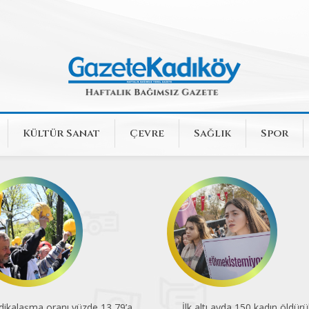
Kültür Sanat
Çevre
Sağlık
Spor
dikalaşma oranı yüzde 13,79’a
İlk altı ayda 150 kadın öldürü