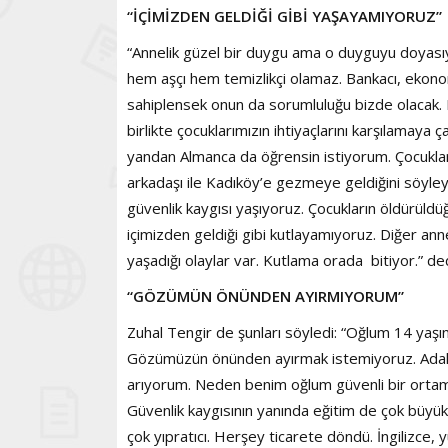
“İÇİMİZDEN GELDİĞİ GİBİ YAŞAYAMIYORUZ”
“Annelik güzel bir duygu ama o duyguyu doyası
hem aşçı hem temizlikçi olamaz. Bankacı, ekon
sahiplensek onun da sorumluluğu bizde olacak. E
birlikte çocuklarımızın ihtiyaçlarını karşılamaya 
yandan Almanca da öğrensin istiyorum. Çocuklar 
arkadaşı ile Kadıköy’e gezmeye geldiğini söyley
güvenlik kaygısı yaşıyoruz. Çocukların öldürüld
içimizden geldiği gibi kutlayamıyoruz. Diğer ann
yaşadığı olaylar var. Kutlama orada bitiyor.” de
“GÖZÜMÜN ÖNÜNDEN AYIRMIYORUM”
Zuhal Tengir de şunları söyledi: “Oğlum 14 yaşın
Gözümüzün önünden ayırmak istemiyoruz. Adal
arıyorum. Neden benim oğlum güvenli bir ortam
Güvenlik kaygısının yanında eğitim de çok büyük
çok yıpratıcı. Herşey ticarete döndü. İngilizc