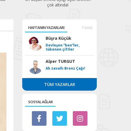
çok altında!
HAFTANIN YAZARLARI
Tümü
Büşra Küçük
Devleşen “ben”ler,
tükenen çiftler
Alper TURGUT
Ah zavallı Bronz Çağı!
TÜM YAZARLAR
SOSYAL AĞLAR