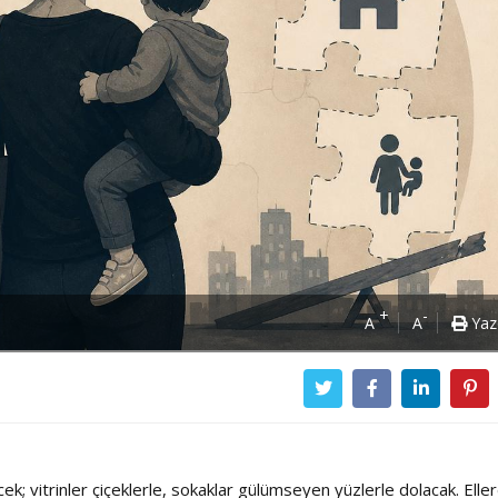
+
-
A
A
Yaz
; vitrinler çiçeklerle, sokaklar gülümseyen yüzlerle dolacak. Elle