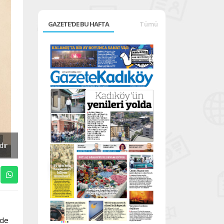
GAZETE'DE BU HAFTA
Tümü
dır
rde