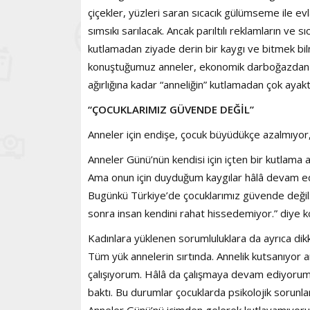
çiçekler, yüzleri saran sıcacık gülümseme ile ev
sımsıkı sarılacak. Ancak parıltılı reklamların ve
kutlamadan ziyade derin bir kaygı ve bitmek b
konuştuğumuz anneler, ekonomik darboğazdan güv
ağırlığına kadar “anneliğin” kutlamadan çok ayak
“ÇOCUKLARIMIZ GÜVENDE DEĞİL”
Anneler için endişe, çocuk büyüdükçe azalmıyor, 
Anneler Günü’nün kendisi için içten bir kutlama 
Ama onun için duyduğum kaygılar hâlâ devam edi
Bugünkü Türkiye’de çocuklarımız güvende değil.
sonra insan kendini rahat hissedemiyor.” diye k
Kadınlara yüklenen sorumluluklara da ayrıca di
Tüm yük annelerin sırtında. Annelik kutsanıyor am
çalışıyorum. Hâlâ da çalışmaya devam ediyoru
baktı. Bu durumlar çocuklarda psikolojik sorunlar