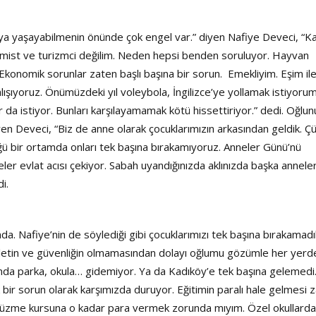
ya yaşayabilmenin önünde çok engel var.” diyen Nafiye Deveci, “K
omist ve turizmci değilim. Neden hepsi benden soruluyor. Hayvan
konomik sorunlar zaten başlı başına bir sorun. Emekliyim. Eşim il
çalışıyoruz. Önümüzdeki yıl voleybola, İngilizce’ye yollamak istiyorum
da istiyor. Bunları karşılayamamak kötü hissettiriyor.” dedi. Oğlun
en Deveci, “Biz de anne olarak çocuklarımızın arkasından geldik. Ç
üğü bir ortamda onları tek başına bırakamıyoruz. Anneler Günü’nü
eler evlat acısı çekiyor. Sabah uyandığınızda aklınızda başka anneler
di.
da. Nafiye’nin de söylediği gibi çocuklarımızı tek başına bırakamadı
etin ve güvenliğin olmamasından dolayı oğlumu gözümle her yerd
da parka, okula… gidemiyor. Ya da Kadıköy’e tek başına gelemedi
 bir sorun olarak karşımızda duruyor. Eğitimin paralı hale gelmesi 
e, yüzme kursuna o kadar para vermek zorunda mıyım. Özel okullarda