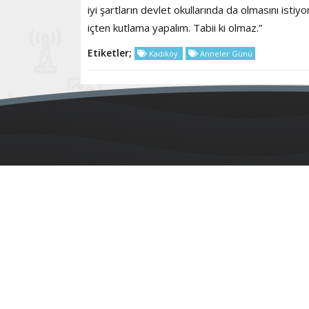
iyi şartların devlet okullarında da olmasını isti
içten kutlama yapalım. Tabii ki olmaz.”
Etiketler;
Kadıköy
Anneler Günü
Anasay