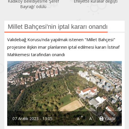
Kadıköy Belediyesi’ne ‘Şeref
Ehliyette kurallar değişti
Bayrağı’ ödülü
Millet Bahçesi'nin iptal kararı onandı
Validebağ Korusu'nda yapılmak istenen "Millet Bahçesi"
projesine ilişkin imar planlarının iptal edilmesi kararı İstinaf
Mahkemesi tarafından onandı
+
-
07 Aralık 2023 - 13:05
A
A
Yazdır