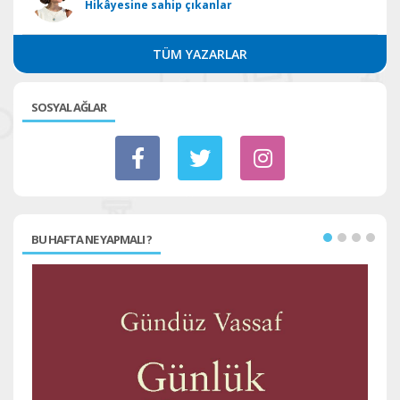
Hikâyesine sahip çıkanlar
TÜM YAZARLAR
SOSYAL AĞLAR
BU HAFTA NE YAPMALI ?