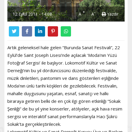
+
-
12 Eylül 2011 - 14:08
A
A
Yazdır
Artık geleneksel hale gelen “Burunda Sanat Festivali”, 22
Eylül’de Saint Joseph Lisesi’nde açılacak ‘Moda'nın Yüzü
Fotoğraf Sergisi’ ile başlıyor. Lokomotif Kültür ve Sanat
Derneği’nin bu yıl dördüncüsünü düzenlediği festivalde,
müzik dinletileri, pantomim ve dans gösterileri eşliğinde
Moda’nın ünlü tarihi köşkleri de gezilebilecek. Festivalin,
mahalle duygusunu yaşatan, esnaf, sanatçı ve halkı
biraraya getiren belki de en çok ilgi gören etkinliği “Sokak
Şenliği” de bu yıl yine konserler, atölyeler, açık hava resim
sergisi ve interaktif sanat performanslarıyla Hacı Şükrü
Sokak’ta gerçekleştirilecek.
Lokomotif Kültür ve Sanat Derneği Kurucu Üye ve Başkan