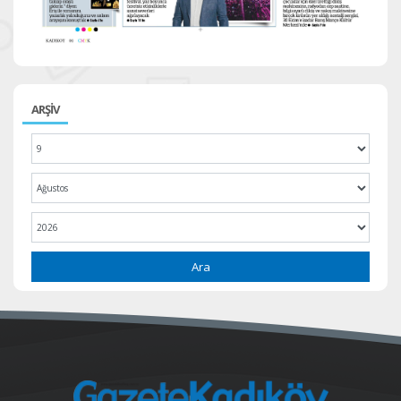
ARŞİV
Ara