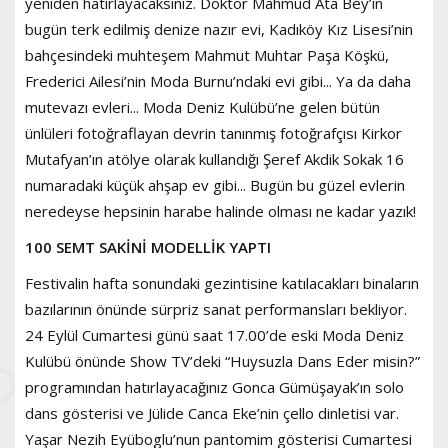
yeniden hatırlayacaksınız. Doktor Mahmud Ata Bey’in
bugün terk edilmiş denize nazır evi, Kadıköy Kız Lisesi’nin
bahçesindeki muhteşem Mahmut Muhtar Paşa Köşkü,
Frederici Ailesi’nin Moda Burnu’ndaki evi gibi... Ya da daha
mutevazı evleri... Moda Deniz Kulübü’ne gelen bütün
ünlüleri fotoğraflayan devrin tanınmış fotoğrafçısı Kirkor
Mutafyan’ın atölye olarak kullandığı Şeref Akdik Sokak 16
numaradaki küçük ahşap ev gibi... Bugün bu güzel evlerin
neredeyse hepsinin harabe halinde olması ne kadar yazık!
100 SEMT SAKİNİ MODELLİK YAPTI
Festivalin hafta sonundaki gezintisine katılacakları binaların
bazılarının önünde sürpriz sanat performansları bekliyor.
24 Eylül Cumartesi günü saat 17.00’de eski Moda Deniz
Kulübü önünde Show TV’deki “Huysuzla Dans Eder misin?”
programından hatırlayacağınız Gonca Gümüşayak’ın solo
dans gösterisi ve Jülide Canca Eke’nin çello dinletisi var.
Yaşar Nezih Eyüboglu’nun pantomim gösterisi Cumartesi