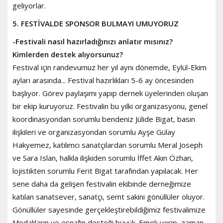
geliyorlar.
5. FESTİVALDE SPONSOR BULMAYI UMUYORUZ
-Festivali nasıl hazırladığınızı anlatır mısınız?
Kimlerden destek alıyorsunuz?
Festival için randevumuz her yıl aynı dönemde, Eylül-Ekim
ayları arasında... Festival hazırlıkları 5-6 ay öncesinden
başlıyor. Görev paylaşımı yapıp dernek üyelerinden oluşan
bir ekip kuruyoruz. Festivalin bu yılki organizasyonu, genel
koordinasyondan sorumlu bendeniz Jülide Bigat, basın
ilişkileri ve organizasyondan sorumlu Ayşe Gülay
Hakyemez, katılımcı sanatçılardan sorumlu Meral Joseph
ve Sara Islan, halkla ilişkiden sorumlu İffet Akın Özhan,
lojistikten sorumlu Ferit Bigat tarafından yapılacak. Her
sene daha da gelişen festivalin ekibinde derneğimize
katılan sanatsever, sanatçı, semt sakini gönüllüler oluyor.
Gönüllüler sayesinde gerçekleştirebildiğimiz festivalimize
Modalıların ve esnafın desteği büyük. Emek verip, zaman