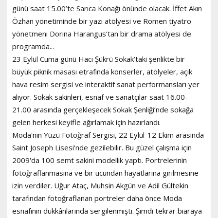
günü saat 15.00’te Sarıca Konağı önünde olacak. İffet Akın
Özhan yönetiminde bir yazı atölyesi ve Romen tiyatro
yönetmeni Dorina Harangus’tan bir drama atölyesi de
programda...
23 Eylül Cuma günü Hacı Şükrü Sokak’taki şenlikte bir
büyük piknik masası etrafında konserler, atölyeler, açık
hava resim sergisi ve interaktif sanat performansları yer
alıyor. Sokak sakinleri, esnaf ve sanatçılar saat 16.00-
21.00 arasında gerçekleşecek Sokak Şenliği’nde sokağa
gelen herkesi keyifle ağırlamak için hazırlandı.
Moda'nın Yüzü Fotoğraf Sergisi, 22 Eylül-12 Ekim arasında
Saint Joseph Lisesi’nde gezilebilir. Bu güzel çalışma için
2009'da 100 semt sakini modellik yaptı. Portrelerinin
fotoğraflanmasına ve bir ucundan hayatlarına girilmesine
izin verdiler. Uğur Ataç, Muhsin Akgün ve Adil Gültekin
tarafından fotoğraflanan portreler daha önce Moda
esnafının dükkânlarında sergilenmişti. Şimdi tekrar biaraya