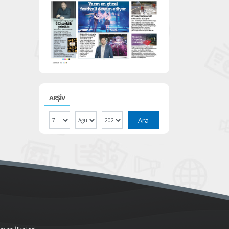
ARŞİV
Ara