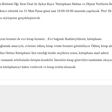
 Bölümü Öğr. İrem Ünal ile Aykut Kaya “Kütüphane Haftası ve Dijital Yerlilerin B
inci etkinlik ise 31 Mart Pazar günü saat 18.00-20.00 arasında yapılacak. Prof. Dr.
Haftanın Sinevizyonu
Haftanın Pusulası
söyleşisini gerçekleştirecek.
ni hizmeti de eve kitap hizmeti....Eve bağımlı Kadıköylülerin, kütüphane
ğlamak amacıyla, evlerine ödünç kitap verme hizmeti götürülüyor. Ödünç kitap a
sı Online Kütüphane’den istediği kitabı seçtikten sonra, kütüphane mail adresi
2
numaralı telefonlarla iletişim kurabilir. İstenilen kitap görevliler tarafından okuy
ine kütüphaneye haber verilecek ve kitap teslim alınacak.