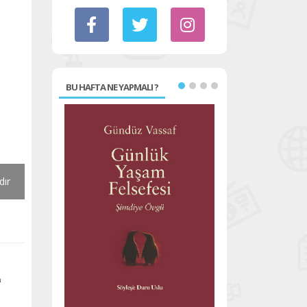
BU HAFTA NE YAPMALI ?
dır
n