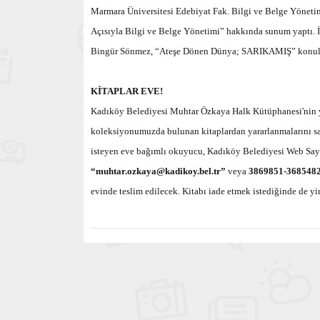
Marmara Üniversitesi Edebiyat Fak. Bilgi ve Belge Yönetim
Açısıyla Bilgi ve Belge Yönetimi” hakkında sunum yaptı. İk
Bingür Sönmez, “Ateşe Dönen Dünya; SARIKAMIŞ” konulu 
KİTAPLAR EVE!
Kadıköy Belediyesi Muhtar Özkaya Halk Kütüphanesi'nin ye
koleksiyonumuzda bulunan kitaplardan yararlanmalarını sa
isteyen eve bağımlı okuyucu, Kadıköy Belediyesi Web Sayfa
“
muhtar.ozkaya@kadikoy.bel.tr
”
veya
3869851-368548
evinde teslim edilecek. Kitabı iade etmek istediğinde de y