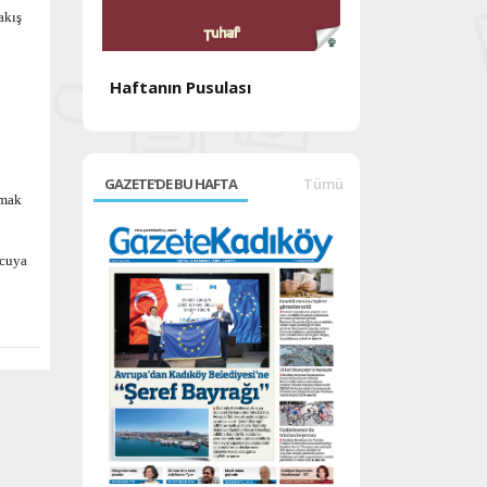
akış
Haftanın Pusulası
Haftanın Pusul
GAZETE'DE BU HAFTA
Tümü
lmak
ucuya