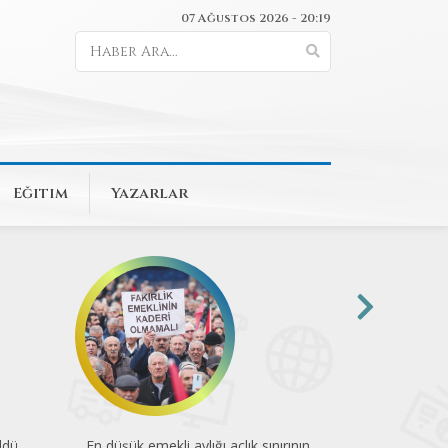
07 Ağustos 2026 - 20:19
Eğitim
Yazarlar
ldü
En düşük emekli aylığı açlık sınırının
74 kuruluştan