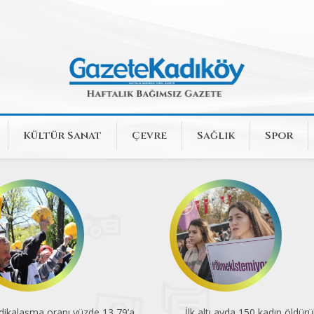
Kültür Sanat
Çevre
Sağlık
Spor
dikalaşma oranı yüzde 13,79’a
İlk altı ayda 150 kadın öldürü