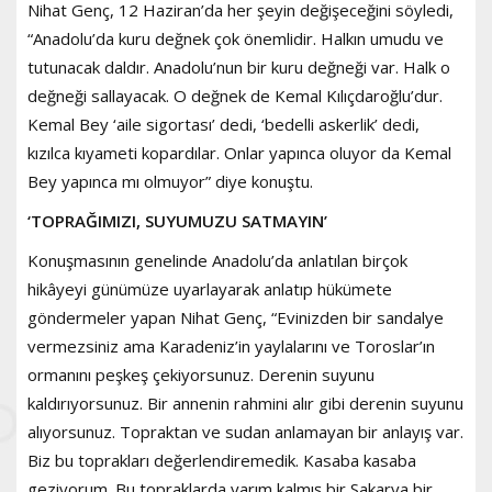
Nihat Genç, 12 Haziran’da her şeyin değişeceğini söyledi,
“Anadolu’da kuru değnek çok önemlidir. Halkın umudu ve
tutunacak daldır. Anadolu’nun bir kuru değneği var. Halk o
değneği sallayacak. O değnek de Kemal Kılıçdaroğlu’dur.
Kemal Bey ‘aile sigortası’ dedi, ‘bedelli askerlik’ dedi,
kızılca kıyameti kopardılar. Onlar yapınca oluyor da Kemal
Bey yapınca mı olmuyor” diye konuştu.
‘TOPRAĞIMIZI, SUYUMUZU SATMAYIN’
Konuşmasının genelinde Anadolu’da anlatılan birçok
hikâyeyi günümüze uyarlayarak anlatıp hükümete
göndermeler yapan Nihat Genç, “Evinizden bir sandalye
vermezsiniz ama Karadeniz’in yaylalarını ve Toroslar’ın
ormanını peşkeş çekiyorsunuz. Derenin suyunu
kaldırıyorsunuz. Bir annenin rahmini alır gibi derenin suyunu
alıyorsunuz. Topraktan ve sudan anlamayan bir anlayış var.
Biz bu toprakları değerlendiremedik. Kasaba kasaba
geziyorum. Bu topraklarda yarım kalmış bir Sakarya bir