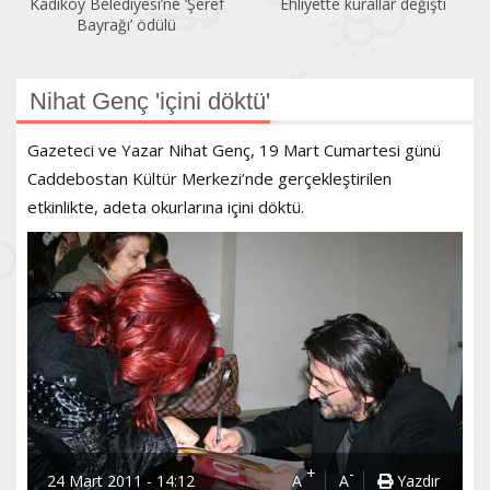
Kadıköy Belediyesi’ne ‘Şeref
Ehliyette kurallar değişti
Bayrağı’ ödülü
Nihat Genç 'içini döktü'
Gazeteci ve Yazar Nihat Genç, 19 Mart Cumartesi günü
Caddebostan Kültür Merkezi’nde gerçekleştirilen
etkinlikte, adeta okurlarına içini döktü.
+
-
24 Mart 2011 - 14:12
A
A
Yazdır