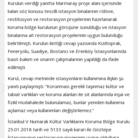
Kurulun verdiği yanıtta Marmaray proje alanı içerisinde
kalan söz konusu tescilli istasyon binalarının rölöve,
restitüsyon ve restorasyon projelerinin hazırlanarak
koruma bölge kurulunun görüşüne sunulduğu ve istasyon
binalarına ait restorasyon projelerinin uygun bulunduğu
belirtilmişti. Kurulun ilettiği cevap yazısında Kızıltoprak,
Feneryolu, Suadiye, Bostancı ve Erenköy İstasyonlarında
basit-bakım ve onarım çalışmalarının yapıldığı da ifade
edilmişti.
Kurul, cevap metninde istasyonların kullanımına ilişkin şu
yanıtı paylaşmıştı: “Korunması gerekli taşınmaz kültür ve
tabiat varlıkları ve koruma alanları ile sit alanlarında inşai ve
fizikî müdahalede bulunulamaz, bunlar yeniden kullanıma
açılamaz veya kullanımları değiştirilemez.”
İstanbul V Numaralı Kültür Varlıklarını Koruma Bölge Kurulu
25.01.2018 tarih ve 5133 sayılı kararı ile Göztepe
İstasyonunun restorasyon projesinin uygun olduğuna