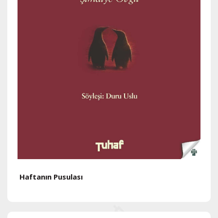
Haftanın Pusulası
H