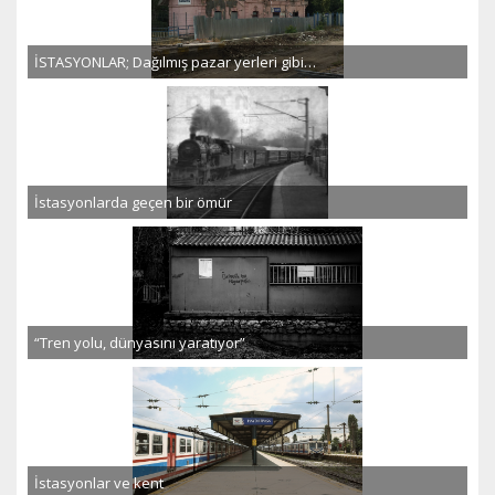
İSTASYONLAR; Dağılmış pazar yerleri gibi…
İstasyonlarda geçen bir ömür
“Tren yolu, dünyasını yaratıyor”
İstasyonlar ve kent