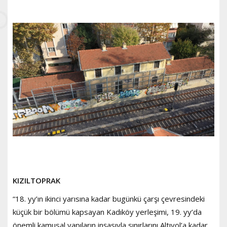
KIZILTOPRAK
“18. yy’ın ikinci yarısına kadar bugünkü çarşı çevresindeki
küçük bir bölümü kapsayan Kadıköy yerleşimi, 19. yy’da
önemli kamusal yapıların inşasıyla sınırlarını Altıyol’a kadar