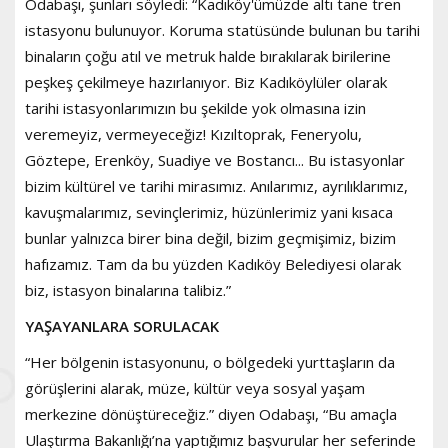
Odabaşı, şunları söyledi: “Kadıköy'ümüzde altı tane tren
istasyonu bulunuyor. Koruma statüsünde bulunan bu tarihi
binaların çoğu atıl ve metruk halde bırakılarak birilerine
peşkeş çekilmeye hazırlanıyor. Biz Kadıköylüler olarak
tarihi istasyonlarımızın bu şekilde yok olmasına izin
veremeyiz, vermeyeceğiz! Kızıltoprak, Feneryolu,
Göztepe, Erenköy, Suadiye ve Bostancı... Bu istasyonlar
bizim kültürel ve tarihi mirasımız. Anılarımız, ayrılıklarımız,
kavuşmalarımız, sevinçlerimiz, hüzünlerimiz yani kısaca
bunlar yalnızca birer bina değil, bizim geçmişimiz, bizim
hafızamız. Tam da bu yüzden Kadıköy Belediyesi olarak
biz, istasyon binalarına talibiz.”
YAŞAYANLARA SORULACAK
“Her bölgenin istasyonunu, o bölgedeki yurttaşların da
görüşlerini alarak, müze, kültür veya sosyal yaşam
merkezine dönüştüreceğiz.” diyen Odabaşı, “Bu amaçla
Ulaştırma Bakanlığı’na yaptığımız başvurular her seferinde