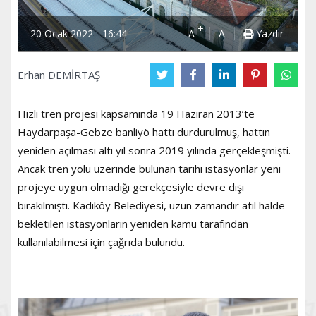
+
-
20 Ocak 2022 - 16:44
A
A
Yazdır
Erhan DEMİRTAŞ
Hızlı tren projesi kapsamında 19 Haziran 2013’te
Haydarpaşa-Gebze banliyö hattı durdurulmuş, hattın
yeniden açılması altı yıl sonra 2019 yılında gerçekleşmişti.
Ancak tren yolu üzerinde bulunan tarihi istasyonlar yeni
projeye uygun olmadığı gerekçesiyle devre dışı
bırakılmıştı. Kadıköy Belediyesi, uzun zamandır atıl halde
bekletilen istasyonların yeniden kamu tarafından
kullanılabilmesi için çağrıda bulundu.