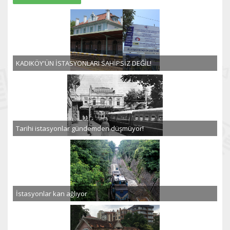
KADIKÖY'ÜN İSTASYONLARI SAHİPSİZ DEĞİL!
Tarihi istasyonlar gündemden düşmüyor!
İstasyonlar kan ağlıyor