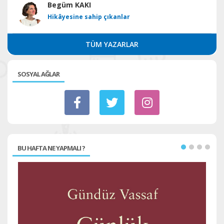
Begüm KAKI
Hikâyesine sahip çıkanlar
TÜM YAZARLAR
SOSYAL AĞLAR
BU HAFTA NE YAPMALI ?