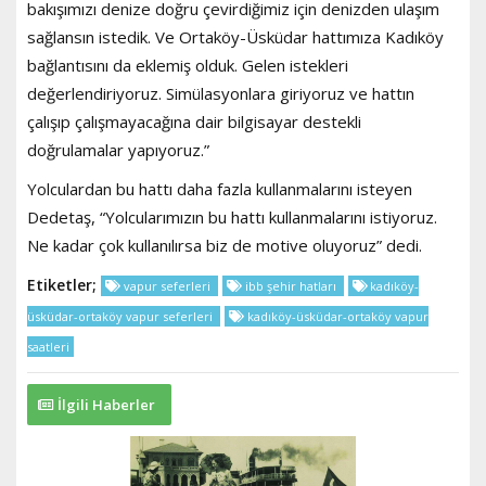
bakışımızı denize doğru çevirdiğimiz için denizden ulaşım
sağlansın istedik. Ve Ortaköy-Üsküdar hattımıza Kadıköy
bağlantısını da eklemiş olduk. Gelen istekleri
değerlendiriyoruz. Simülasyonlara giriyoruz ve hattın
çalışıp çalışmayacağına dair bilgisayar destekli
doğrulamalar yapıyoruz.”
Yolculardan bu hattı daha fazla kullanmalarını isteyen
Dedetaş, “Yolcularımızın bu hattı kullanmalarını istiyoruz.
Ne kadar çok kullanılırsa biz de motive oluyoruz” dedi.
Etiketler;
vapur seferleri
ibb şehir hatları
kadıköy-
üsküdar-ortaköy vapur seferleri
kadıköy-üsküdar-ortaköy vapur
saatleri
İlgili Haberler