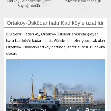
Kadıköy Belediyesi’ne ‘Şeref
Ehliyette kurallar değişti
Bayrağı’ ödülü
Ortaköy-Üsküdar hattı Kadıköy’e uzatıldı
İBB Şehir Hatları AŞ, Ortaköy-Üsküdar arasında işleyen
hattı Kadıköy’e kadar uzattı. Günde 14 sefer yapılacak olan
Ortaköy-Üsküdar-Kadıköy hattında, sefer süresi 35 dakika
olacak.
+
-
25 Mayıs 2021 - 12:50
A
A
Yazdır