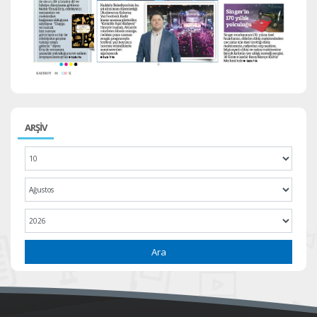
ARŞİV
Ara