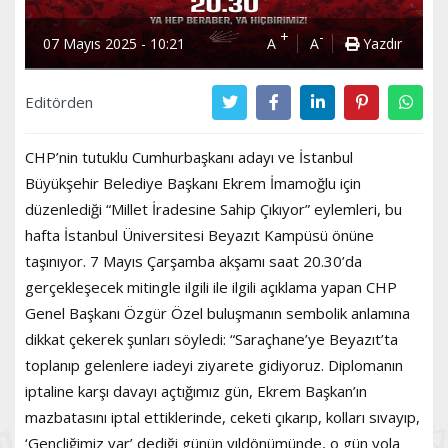
+
-
07 Mayıs 2025 - 10:21
A
A
Yazdır
Editörden
CHP’nin tutuklu Cumhurbaşkanı adayı ve İstanbul
Büyükşehir Belediye Başkanı Ekrem İmamoğlu için
düzenlediği “Millet İradesine Sahip Çıkıyor” eylemleri, bu
hafta İstanbul Üniversitesi Beyazıt Kampüsü önüne
taşınıyor. 7 Mayıs Çarşamba akşamı saat 20.30’da
gerçekleşecek mitingle ilgili ile ilgili açıklama yapan CHP
Genel Başkanı Özgür Özel buluşmanın sembolik anlamına
dikkat çekerek şunları söyledi: “Saraçhane’ye Beyazıt’ta
toplanıp gelenlere iadeyi ziyarete gidiyoruz. Diplomanın
iptaline karşı davayı açtığımız gün, Ekrem Başkan’ın
mazbatasını iptal ettiklerinde, ceketi çıkarıp, kolları sıvayıp,
‘Gençliğimiz var’ dediği günün yıldönümünde, o gün yola