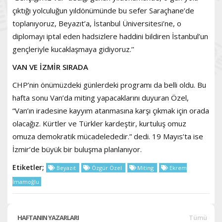
çıktığı yolculuğun yıldönümünde bu sefer Saraçhane’de
toplanıyoruz, Beyazıt’a, İstanbul Üniversitesi’ne, o
diplomayı iptal eden hadsizlere haddini bildiren İstanbul’un
gençleriyle kucaklaşmaya gidiyoruz.’’
VAN VE İZMİR SIRADA
CHP’nin önümüzdeki günlerdeki programı da belli oldu. Bu
hafta sonu Van’da miting yapacaklarını duyuran Özel,
“Van’ın iradesine kayyım atanmasına karşı çıkmak için orada
olacağız. Kürtler ve Türkler kardeştir, kurtuluş omuz
omuza demokratik mücadelededir.” dedi. 19 Mayıs’ta ise
İzmir’de büyük bir buluşma planlanıyor.
Etiketler;
Beyazıt
Özgür Özel
Miting
Ekrem
İmamoğlu
HAFTANIN YAZARLARI
Tümü