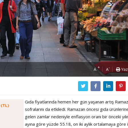
+
-
A
A
Yaz
Gıda fiyatlarında hemen her gün yaşanan artış Rama
sofralarını da etkiledi. Ramazan öncesi gıda ürünlerin
gelen zamlar nedeniyle enflasyon oranı bir önceki yılı
Power Ballad / Ha
ayına göre yüzde 55.18, on iki aylık ortalamaya göre 
Haftanın Pusulası