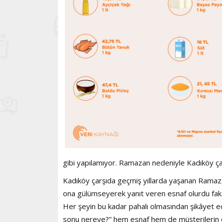
gibi yapılamıyor. Ramazan nedeniyle Kadıköy çarşıs
Kadıköy çarşıda geçmiş yıllarda yaşanan Ramazan 
ona gülümseyerek yanıt veren esnaf olurdu faka
Her şeyin bu kadar pahalı olmasından şikâyet ede
sonu nereye?” hem esnaf hem de müşterilerin 