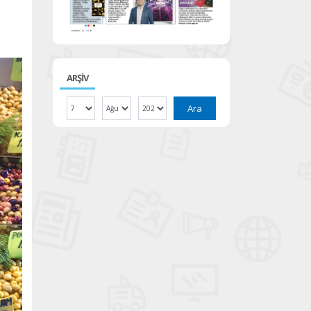
ARŞİV
Ara