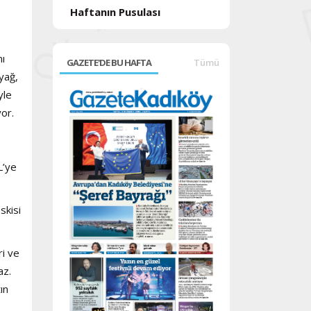
Haftanın Pusulası
nı
GAZETE'DE BU HAFTA
Tümü
yağ,
yle
or.
L’ye
skisi
ri ve
az.
ın