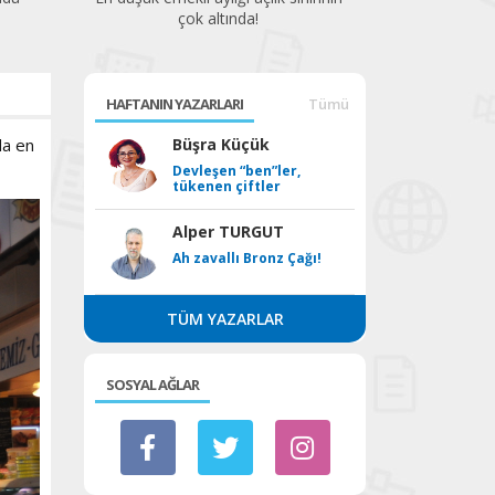
!
HAFTANIN YAZARLARI
Tümü
da en
Büşra Küçük
Devleşen “ben”ler,
tükenen çiftler
Alper TURGUT
Ah zavallı Bronz Çağı!
TÜM YAZARLAR
SOSYAL AĞLAR