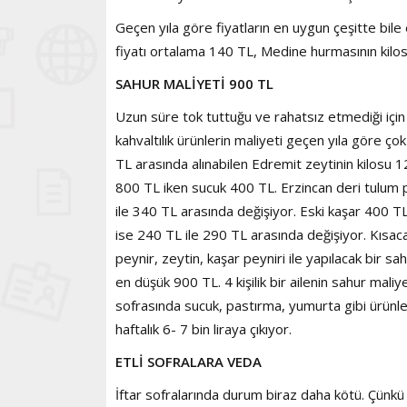
Geçen yıla göre fiyatların en uygun çeşitte bile
fiyatı ortalama 140 TL, Medine hurmasının kilo
SAHUR MALİYETİ 900 TL
Uzun süre tok tuttuğu ve rahatsız etmediği için
kahvaltılık ürünlerin maliyeti geçen yıla göre ç
TL arasında alınabilen Edremit zeytinin kilosu 1
800 TL iken sucuk 400 TL. Erzincan deri tulum p
ile 340 TL arasında değişiyor. Eski kaşar 400 T
ise 240 TL ile 290 TL arasında değişiyor. Kısa
peynir, zeytin, kaşar peyniri ile yapılacak bir sahu
en düşük 900 TL. 4 kişilik bir ailenin sahur maliy
sofrasında sucuk, pastırma, yumurta gibi ürünle
haftalık 6- 7 bin liraya çıkıyor.
ETLİ SOFRALARA VEDA
İftar sofralarında durum biraz daha kötü. Çünkü i