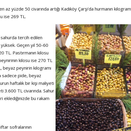
 en az yüzde 50 civarında artığı Kadıköy Çarşı’da hurmanın kilogram
su ise 269 TL.
 sahurda tercih edilen
ok yüksek. Geçen yıl 50-60
20 TL. Pastırmanın kilosu
eynirinin kilosu ise 270 TL
L, beyaz peynirin kilogramı
ca sadece pide, beyaz
run haftalık bir kişi maliyeti
eti 3.600 TL civarında. Sahur
ri eklediğinizde bu rakam
ftar sofralarının