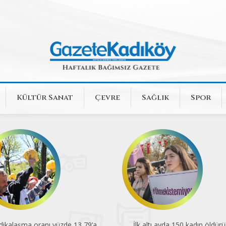
Kültür Sanat
Çevre
Sağlık
Spor
İlk altı ayda 150 kadın öldürüldü
En düşük emekli aylığı aç