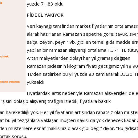
Şarkısı
yüzde 71,83 oldu.
PİDE EL YAKIYOR
Veri kaynağı tarafından market fiyatlarının ortalaması
alarak hazırlanan Ramazan sepetine göre; tavuk, sıvı 
salça, zeytin, peynir vb. gibi en temel gıda maddeleri
yapılan bir ramazan alışverişi ortalama 1.371 TL tutuy
Artan maliyetlerden dolayı her yıl gramajı değişen
Ramazan pidesinin kilogram fiyatı geçtiğimiz yıl 18.90
TL’den satılırken bu yıl yüzde 83 zamlanarak 33.30 T
yükseldi.
Fiyatlardaki artış nedeniyle Ramazan alışverişleri de e
ını dolaşıp alışveriş trafiğini izledik, fiyatlara baktık.
hareketliliği yok. Her yıl fiyatların artışından rahatsız olan müşte
t bu yıl tezgâhlara yaklaşan müşteri sayısı da yok denecek kadar 
n müşterilere esnaf “haklısınız olacak gibi değil” diyor. “Bu gidişat
ortak sorusu.