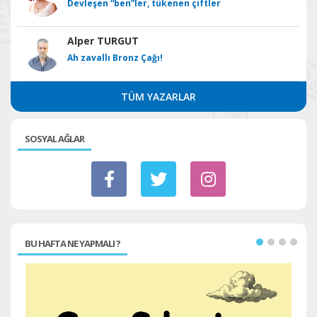
Devleşen “ben”ler, tükenen çiftler
Alper TURGUT
Ah zavallı Bronz Çağı!
TÜM YAZARLAR
SOSYAL AĞLAR
BU HAFTA NE YAPMALI ?