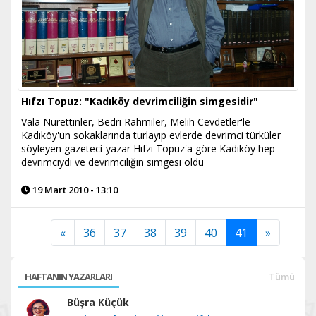
Hıfzı Topuz: "Kadıköy devrimciliğin simgesidir"
Vala Nurettinler, Bedri Rahmiler, Melih Cevdetler'le
Kadıköy'ün sokaklarında turlayıp evlerde devrimci türküler
söyleyen gazeteci-yazar Hıfzı Topuz'a göre Kadıköy hep
devrimciydi ve devrimciliğin simgesi oldu
19 Mart 2010 - 13:10
«
36
37
38
39
40
41
»
HAFTANIN YAZARLARI
Tümü
Büşra Küçük