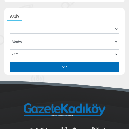
ARŞİV
Ara
Anasayfa
E-Gazete
Reklam