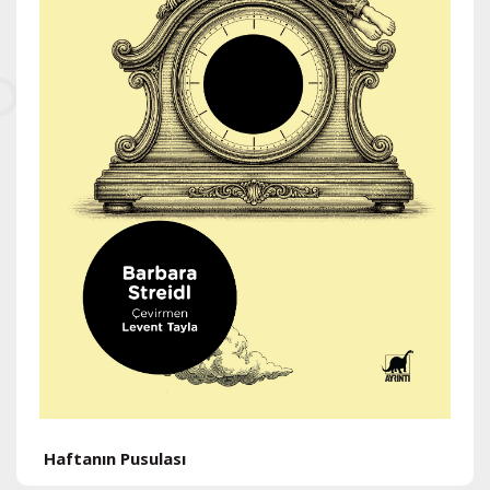
H
Haftanın Pusulası