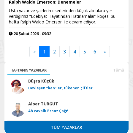
Ralph Waldo Emerson: Denemeler
Usta yazar ve şairlerin eserlerinden küçük alıntılara yer
verdiğimiz “Edebiyat Hayatından Hatırlamalar” köşesi bu
hafta Ralph Waldo Emerson ile devam ediyor.
20 Şubat 2026 - 09:32
«
1
2
3
4
5
6
»
HAFTANIN YAZARLARI
Tümü
Büşra Küçük
Devleşen “ben”ler, tükenen çiftler
Alper TURGUT
Ah zavallı Bronz Çağı!
TÜM YAZARLAR