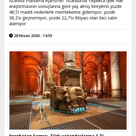
İstanbul Planlama Ajansı’nın “İstanbul’da Yaşlılıkta İyilik Hali”
araştırmasının sonuçlarına göre yaş almış bireylerin yüzde
48,5’i maddi nedenlerle memleketine gidemiyor, yüzde
38,2’si geçinemiyor, yüzde 22,7’si ihtiyacı olan ilacı satın
alamıyor
28 Nisan 2026 - 14:55
Yerebatan Sarnıcı, Türk vatandaşlarına 1 TL