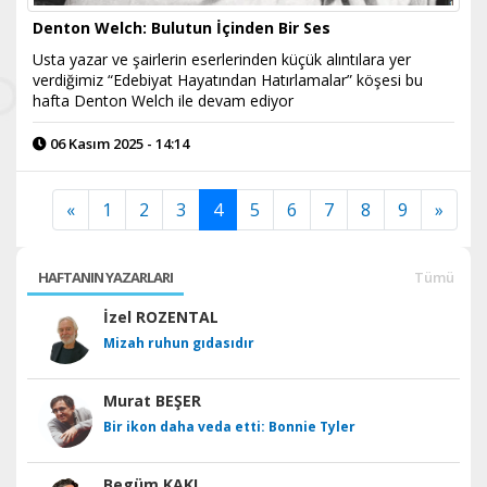
Denton Welch: Bulutun İçinden Bir Ses
Usta yazar ve şairlerin eserlerinden küçük alıntılara yer
verdiğimiz “Edebiyat Hayatından Hatırlamalar” köşesi bu
hafta Denton Welch ile devam ediyor
06 Kasım 2025 - 14:14
«
1
2
3
4
5
6
7
8
9
»
HAFTANIN YAZARLARI
Tümü
İzel ROZENTAL
Mizah ruhun gıdasıdır
Murat BEŞER
Bir ikon daha veda etti: Bonnie Tyler
Begüm KAKI