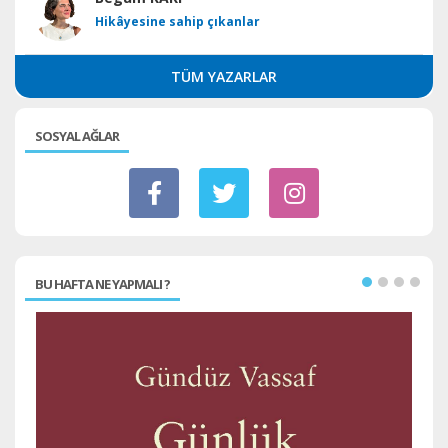
Hikâyesine sahip çıkanlar
TÜM YAZARLAR
SOSYAL AĞLAR
BU HAFTA NE YAPMALI ?