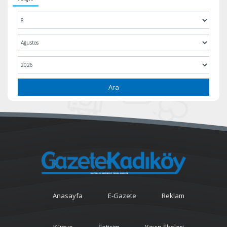
Ara
Anasayfa
E-Gazete
Reklam