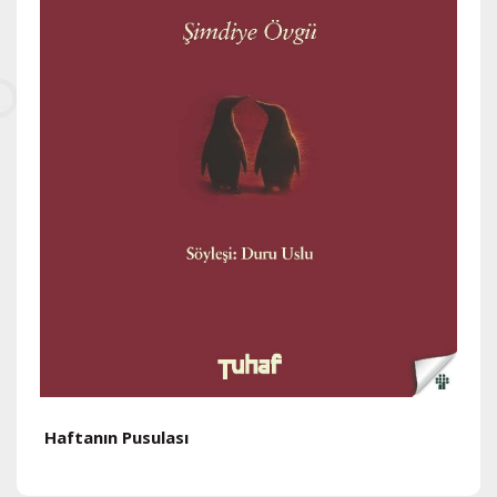
Haftanın Pusulası
H