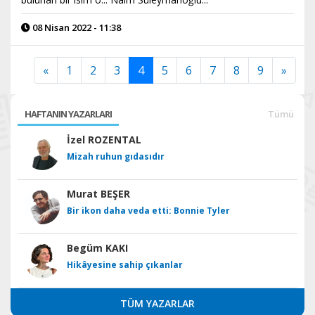
08 Nisan 2022 - 11:38
«
1
2
3
4
5
6
7
8
9
»
HAFTANIN YAZARLARI
Tümü
İzel ROZENTAL
Mizah ruhun gıdasıdır
Murat BEŞER
Bir ikon daha veda etti: Bonnie Tyler
Begüm KAKI
Hikâyesine sahip çıkanlar
TÜM YAZARLAR