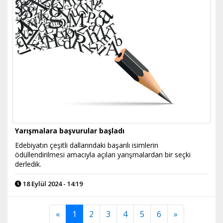
Yarışmalara başvurular başladı
Edebiyatın çeşitli dallarındaki başarılı isimlerin
ödüllendirilmesi amacıyla açılan yarışmalardan bir seçki
derledik.
18 Eylül 2024 - 14:19
«
1
2
3
4
5
6
»