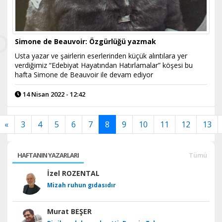
Simone de Beauvoir: Özgürlüğü yazmak
Usta yazar ve şairlerin eserlerinden küçük alıntılara yer
verdiğimiz “Edebiyat Hayatından Hatırlamalar” köşesi bu
hafta Simone de Beauvoir ile devam ediyor
14 Nisan 2022 - 12:42
«
3
4
5
6
7
8
9
10
11
12
13
HAFTANIN YAZARLARI
Tümü
İzel ROZENTAL
Mizah ruhun gıdasıdır
Murat BEŞER