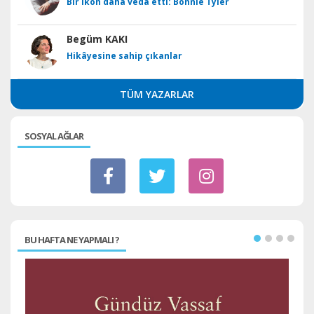
Bir ikon daha veda etti: Bonnie Tyler
Begüm KAKI
Hikâyesine sahip çıkanlar
TÜM YAZARLAR
SOSYAL AĞLAR
BU HAFTA NE YAPMALI ?