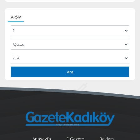
ARŞİV
Ara
Anasayfa
E-Gazete
Reklam