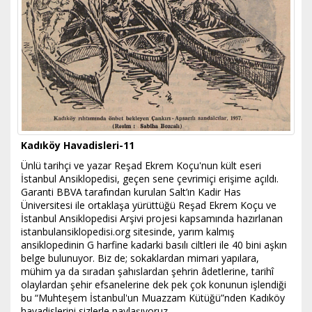
Kadıköy Havadisleri-11
Ünlü tarihçi ve yazar Reşad Ekrem Koçu'nun kült eseri
İstanbul Ansiklopedisi, geçen sene çevrimiçi erişime açıldı.
Garanti BBVA tarafından kurulan Salt’ın Kadir Has
Üniversitesi ile ortaklaşa yürüttüğü Reşad Ekrem Koçu ve
İstanbul Ansiklopedisi Arşivi projesi kapsamında hazırlanan
istanbulansiklopedisi.org sitesinde, yarım kalmış
ansiklopedinin G harfine kadarki basılı ciltleri ile 40 bini aşkın
belge bulunuyor. Biz de; sokaklardan mimari yapılara,
mühim ya da sıradan şahıslardan şehrin âdetlerine, tarihî
olaylardan şehir efsanelerine dek pek çok konunun işlendiği
bu “Muhteşem İstanbul'un Muazzam Kütüğü”nden Kadıköy
havadislerini sizlerle paylaşıyoruz.