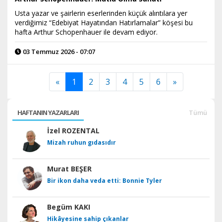
Usta yazar ve şairlerin eserlerinden küçük alıntılara yer
verdiğimiz “Edebiyat Hayatından Hatırlamalar” köşesi bu
hafta Arthur Schopenhauer ile devam ediyor.
03 Temmuz 2026 - 07:07
«
1
2
3
4
5
6
»
HAFTANIN YAZARLARI
Tümü
İzel ROZENTAL
Mizah ruhun gıdasıdır
Murat BEŞER
Bir ikon daha veda etti: Bonnie Tyler
Begüm KAKI
Hikâyesine sahip çıkanlar