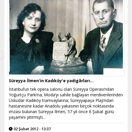
Süreyya İlmen'in Kadıköy'e yadigârları…
İstanbul’un tek opera salonu olan Süreyya Operası’ndan
Yoğurtçu Parkı’na; Moda’yı sahile bağlayan merdivenlerinden
Üsküdar-Kadıköy tramvaylarına; Süreyyapaşa Plajı’ndan
hastanesine kadar Anadolu yakasının birçok noktasında
imzası bulunan Süreyya İlmen, 57 yıl önce 6 Şubat günü
yaşamını yitirmişti…
02 Şubat 2012 - 13:37