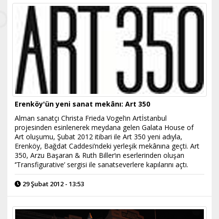
Erenköy'ün yeni sanat mekânı: Art 350
Alman sanatçı Christa Frieda Vogel‘ın Artİstanbul
projesinden esinlenerek meydana gelen Galata House of
Art oluşumu, Şubat 2012 itibari ile Art 350 yeni adıyla,
Erenköy, Bağdat Caddesi’ndeki yerleşik mekânına geçti. Art
350, Arzu Başaran & Ruth Biller‘ın eserlerinden oluşan
‘’Transfigurative’ sergisi ile sanatseverlere kapılarını açtı.
29 Şubat 2012 - 13:53