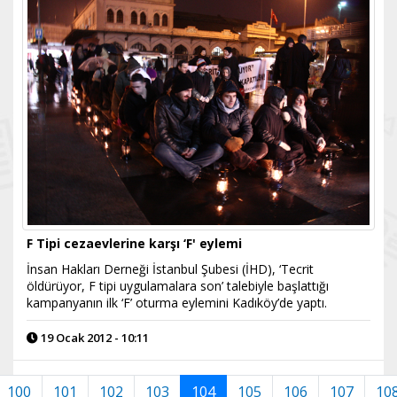
F Tipi cezaevlerine karşı ‘F' eylemi
İnsan Hakları Derneği İstanbul Şubesi (İHD), ‘Tecrit
öldürüyor, F tipi uygulamalara son’ talebiyle başlattığı
kampanyanın ilk ‘F’ oturma eylemini Kadıköy’de yaptı.
19 Ocak 2012 - 10:11
100
101
102
103
104
105
106
107
10