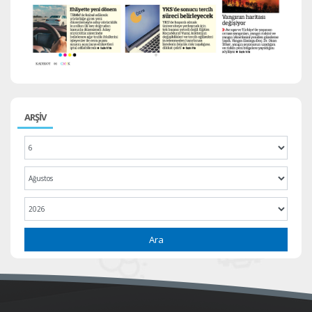
ARŞİV
Ara