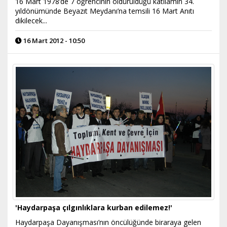
16 Mart 1978’de 7 öğrencinin öldürüldüğü katliamın 34.
yıldönümünde Beyazıt Meydanı’na temsili 16 Mart Anıtı
dikilecek...
16 Mart 2012 - 10:50
'Haydarpaşa çılgınlıklara kurban edilemez!'
Haydarpaşa Dayanışması’nın öncülüğünde biraraya gelen