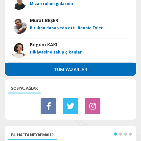
Mizah ruhun gıdasıdır
Murat BEŞER
Bir ikon daha veda etti: Bonnie Tyler
Begüm KAKI
Hikâyesine sahip çıkanlar
TÜM YAZARLAR
SOSYAL AĞLAR
BU HAFTA NE YAPMALI ?