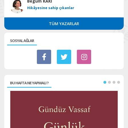
Begüm KAKI
Hikâyesine sahip çıkanlar
TÜM YAZARLAR
SOSYAL AĞLAR
BU HAFTA NE YAPMALI ?