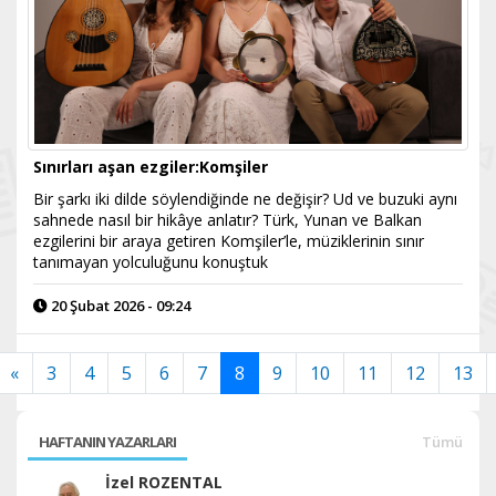
Sınırları aşan ezgiler:Komşiler
Bir şarkı iki dilde söylendiğinde ne değişir? Ud ve buzuki aynı
sahnede nasıl bir hikâye anlatır? Türk, Yunan ve Balkan
ezgilerini bir araya getiren Komşiler’le, müziklerinin sınır
tanımayan yolculuğunu konuştuk
20 Şubat 2026 - 09:24
«
3
4
5
6
7
8
9
10
11
12
13
HAFTANIN YAZARLARI
Tümü
İzel ROZENTAL