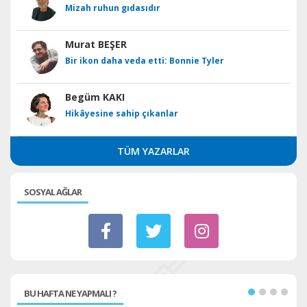
Mizah ruhun gıdasıdır
Murat BEŞER
Bir ikon daha veda etti: Bonnie Tyler
Begüm KAKI
Hikâyesine sahip çıkanlar
TÜM YAZARLAR
SOSYAL AĞLAR
BU HAFTA NE YAPMALI ?