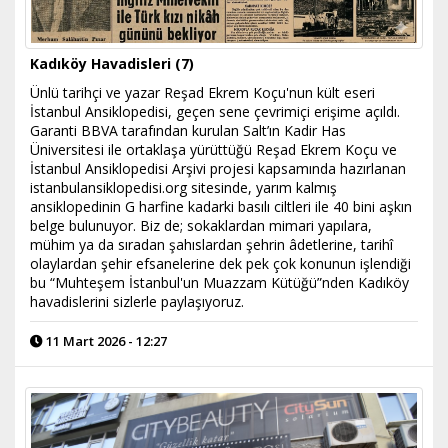
Kadıköy Havadisleri (7)
Ünlü tarihçi ve yazar Reşad Ekrem Koçu'nun kült eseri
İstanbul Ansiklopedisi, geçen sene çevrimiçi erişime açıldı.
Garanti BBVA tarafından kurulan Salt’ın Kadir Has
Üniversitesi ile ortaklaşa yürüttüğü Reşad Ekrem Koçu ve
İstanbul Ansiklopedisi Arşivi projesi kapsamında hazırlanan
istanbulansiklopedisi.org sitesinde, yarım kalmış
ansiklopedinin G harfine kadarki basılı ciltleri ile 40 bini aşkın
belge bulunuyor. Biz de; sokaklardan mimari yapılara,
mühim ya da sıradan şahıslardan şehrin âdetlerine, tarihî
olaylardan şehir efsanelerine dek pek çok konunun işlendiği
bu “Muhteşem İstanbul'un Muazzam Kütüğü”nden Kadıköy
havadislerini sizlerle paylaşıyoruz.
11 Mart 2026 - 12:27